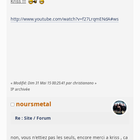
Kriss !!!
http://www.youtube.com/watch?v=f27LrqmENdA#ws
«
Modifié: Dim 31 Mai 15 00:25:41 par christianano
»
IP archivée
noursmetal
Re : Site / Forum
non, vous n'ettiez pas les seuls, encore merci a kriss , ca