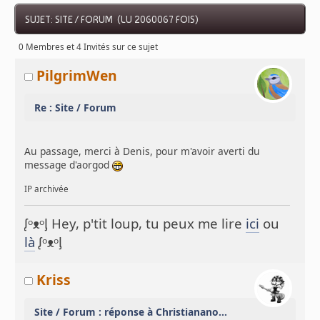
SUJET: SITE / FORUM (LU 2060067 FOIS)
0 Membres et 4 Invités sur ce sujet
PilgrimWen
Re : Site / Forum
Au passage, merci à Denis, pour m'avoir averti du
message d'aorgod
IP archivée
ᶘᵒᴥᵒᶅ Hey, p'tit loup, tu peux me lire
ici
ou
là
ᶘᵒᴥᵒᶅ
Kriss
Site / Forum : réponse à Christianano...