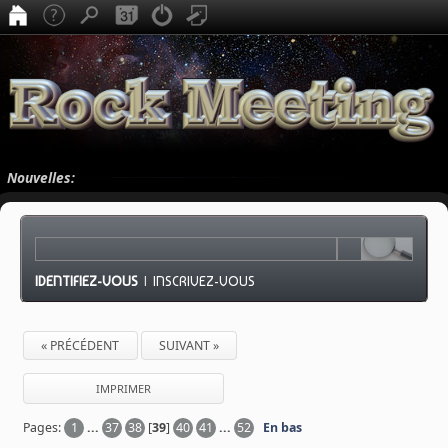
Nouvelles:
IDENTIFIEZ-VOUS
|
INSCRIVEZ-VOUS
« PRÉCÉDENT
SUIVANT »
IMPRIMER
Pages:
1
...
37
38
[
39
]
40
41
...
52
En bas