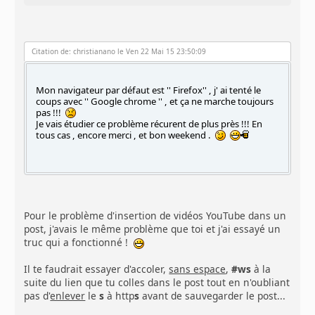
Citation de: christianano le Ven 22 Mai 15 23:50:09
Mon navigateur par défaut est '' Firefox'' , j' ai tenté le
coups avec '' Google chrome '' , et ça ne marche toujours
pas !!!
Je vais étudier ce problème récurent de plus près !!! En
tous cas , encore merci , et bon weekend .
Pour le problème d'insertion de vidéos YouTube dans un
post, j'avais le même problème que toi et j'ai essayé un
truc qui a fonctionné !
Il te faudrait essayer d'accoler,
sans espace
,
#ws
à la
suite du lien que tu colles dans le post tout en n'oubliant
pas d'
enlever
le
s
à http
s
avant de sauvegarder le post...