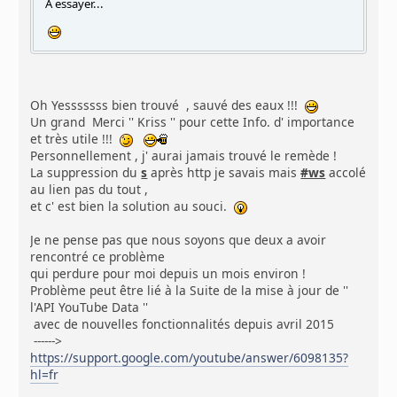
A essayer...
Oh Yesssssss bien trouvé , sauvé des eaux !!!
Un grand Merci '' Kriss '' pour cette Info. d' importance
et très utile !!!
Personnellement , j' aurai jamais trouvé le remède !
La suppression du
s
après http je savais mais
#ws
accolé
au lien pas du tout ,
et c' est bien la solution au souci.
Je ne pense pas que nous soyons que deux a avoir
rencontré ce problème
qui perdure pour moi depuis un mois environ !
Problème peut être lié à la Suite de la mise à jour de ''
l'API YouTube Data ''
avec de nouvelles fonctionnalités depuis avril 2015
------>
https://support.google.com/youtube/answer/6098135?
hl=fr