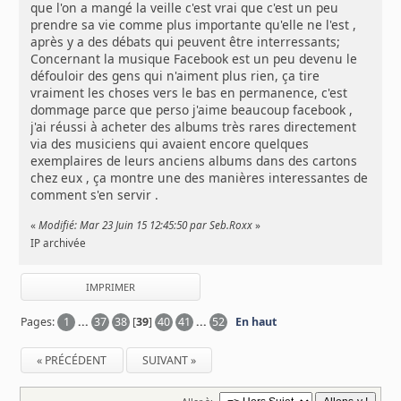
que l'on a mangé la veille c'est vrai que c'est un peu
prendre sa vie comme plus importante qu'elle ne l'est ,
après y a des débats qui peuvent être interressants;
Concernant la musique Facebook est un peu devenu le
défouloir des gens qui n'aiment plus rien, ça tire
vraiment les choses vers le bas en permanence, c'est
dommage parce que perso j'aime beaucoup facebook ,
j'ai réussi à acheter des albums très rares directement
via des musiciens qui avaient encore quelques
exemplaires de leurs anciens albums dans des cartons
chez eux , ça montre une des manières interessantes de
comment s'en servir .
«
Modifié: Mar 23 Juin 15 12:45:50 par Seb.Roxx
»
IP archivée
IMPRIMER
Pages:
1
...
37
38
[
39
]
40
41
...
52
En haut
« PRÉCÉDENT
SUIVANT »