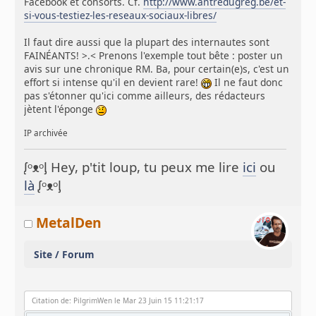
Facebook et consorts. Cf.
http://www.antredugreg.be/et-
si-vous-testiez-les-reseaux-sociaux-libres/
Il faut dire aussi que la plupart des internautes sont
FAINÉANTS! >.< Prenons l'exemple tout bête : poster un
avis sur une chronique RM. Ba, pour certain(e)s, c'est un
effort si intense qu'il en devient rare!
Il ne faut donc
pas s'étonner qu'ici comme ailleurs, des rédacteurs
jètent l'éponge
IP archivée
ᶘᵒᴥᵒᶅ Hey, p'tit loup, tu peux me lire
ici
ou
là
ᶘᵒᴥᵒᶅ
MetalDen
Site / Forum
Citation de: PilgrimWen le Mar 23 Juin 15 11:21:17