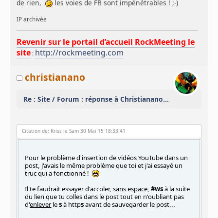
de rien,
les voies de FB sont impénétrables ! ;-)
IP archivée
Revenir sur le portail d’accueil RockMeeting le
site
http://rockmeeting.com
:
christianano
Re : Site / Forum : réponse à Christianano...
Citation de: Kriss le Sam 30 Mai 15 18:33:41
Pour le problème d'insertion de vidéos YouTube dans un
post, j'avais le même problème que toi et j'ai essayé un
truc qui a fonctionné !
Il te faudrait essayer d'accoler,
sans espace
,
#ws
à la suite
du lien que tu colles dans le post tout en n'oubliant pas
d'
enlever
le
s
à http
s
avant de sauvegarder le post...