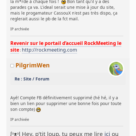
la m*rde à chaque fois !
Bon tant qu'il y a des
parades ça va. L'ideal serait une mise à jour du site,
mais le progamateur CassouX n'est pas très dispo, ça
reglerait aussi le pb de la fct mail.
IP archivée
Revenir sur le portail d’accueil RockMeeting le
site
http://rockmeeting.com
:
PilgrimWen
Re : Site / Forum
Ayé! Compte FB définitivement supprimé (hé hé, il y a
bien un lien pour supprimer une bonne fois pour toute
son compte)
IP archivée
ᶘᵒᴥᵒᶅ Hey, p'tit loup, tu peux me lire
ici
ou