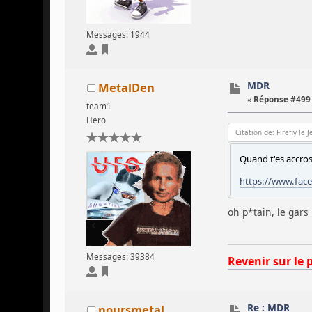
Messages: 1944
MDR
MetalDen
«
Réponse #499 
team1
Hero
Citation de: Firefly le 
Quand t'es accro
https://www.fac
oh p*tain, le gars
Messages: 39384
Revenir sur le 
Re : MDR
noursmetal