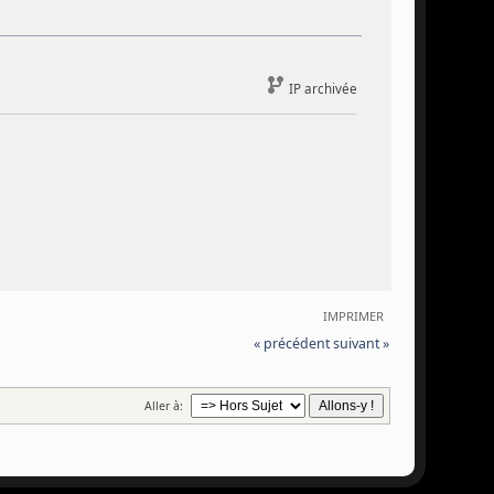
IP archivée
IMPRIMER
« précédent
suivant »
Aller à: