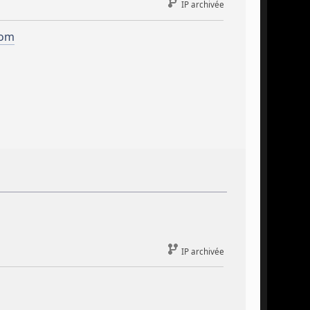
IP archivée
com
IP archivée