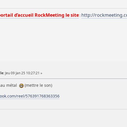
portail d’accueil RockMeeting le site
http://rockmeeting.
:
le:
Jeu 09 Jan 25 10:27:21 »
s au métal
(mettre le son)
book.com/reel/576391768363356