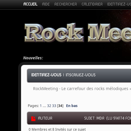
ACCUEIL
AIDE
RECHERCHER
CALENDRIER
IDENTIFIEZ-
Nouvelles:
IDENTIFIEZ-VOUS
|
INSCRIVEZ-VOUS
RockMeeting - Le carrefour des rocks mélodiques
Pages:
1
...
32
33
[
34
]
En bas
AUTEUR
SUJET: MDR (LU 914174 FO
0 Membres et 8 Invités sur ce sujet