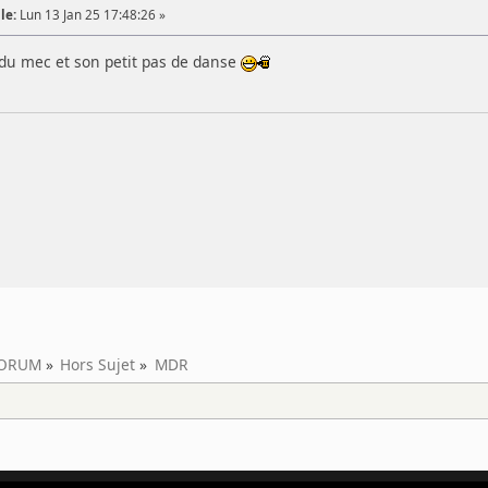
le:
Lun 13 Jan 25 17:48:26 »
é du mec et son petit pas de danse
ORUM
»
Hors Sujet
»
MDR