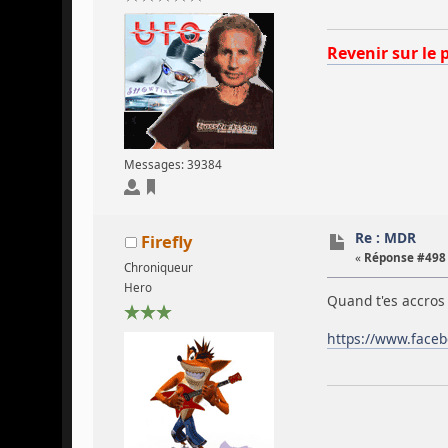
Revenir sur le 
Messages: 39384
Re : MDR
Firefly
«
Réponse #498 
Chroniqueur
Hero
Quand t'es accro
https://www.face