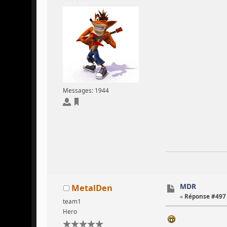
Messages: 1944
MDR
MetalDen
«
Réponse #497 
team1
Hero