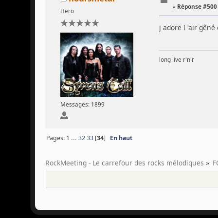
«
Réponse #500 
Hero
j adore l 'air gên
long live r'n'r
Messages: 1899
Pages:
1
...
32
33
[
34
]
En haut
RockMeeting - Le carrefour des rocks mélodiques
»
F