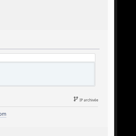
IP archivée
com