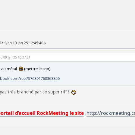
le:
Ven 10 Jan 25 12:45:40 »
Jeu 09 Jan 25 10:27:21
s au métal
(mettre le son)
ebook.com/reel/576391768363356
 pas très branché par ce super riff !
portail d’accueil RockMeeting le site
http://rockmeeting.
: