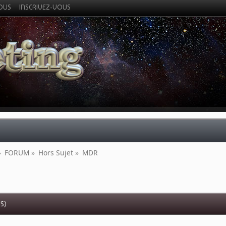
VOUS
INSCRIVEZ-VOUS
»
FORUM
»
Hors Sujet
»
MDR
IS)