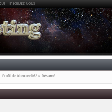
VOUS
INSCRIVEZ-VOUS
»
Profil de blancoreli62
»
Résumé