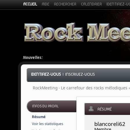
ACCUEIL
AIDE
RECHERCHER
CALENDRIER
IDENTIFIEZ-
Nouvelles:
IDENTIFIEZ-VOUS
|
INSCRIVEZ-VOUS
RockMeeting - Le carrefour des rocks mélodiques
INFOS DU PROFIL
RÉSUMÉ
Résumé
blancoreli62 
Voir les statistiques
Membre