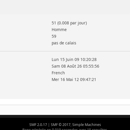
51 (0.008 par jour)
Homme
59
pas de calais
Lun 15 Juin 09 10:20:28
Sam 08 Août 26 05:55:56
French
Mer 16 Mai 12 09:47:21
SMF 2.0.17
|
SMF © 2017
,
Simple Machines
Page générée en 0.019 secondes avec 15 requêtes.