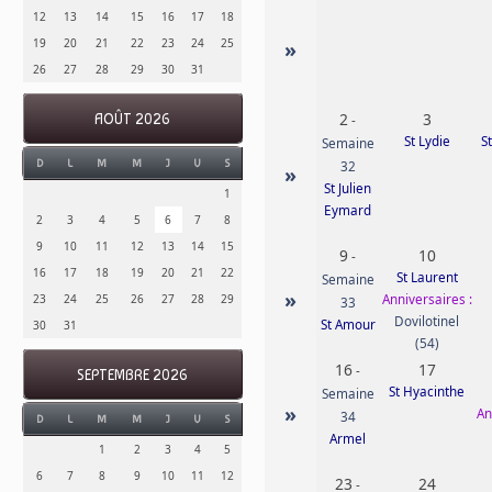
12
13
14
15
16
17
18
19
20
21
22
23
24
25
»
26
27
28
29
30
31
2
3
AOÛT 2026
-
St Lydie
S
Semaine
D
L
M
M
J
V
S
32
»
St Julien
1
Eymard
2
3
4
5
6
7
8
9
10
11
12
13
14
15
9
10
-
16
17
18
19
20
21
22
St Laurent
Semaine
»
Anniversaires :
23
24
25
26
27
28
29
33
Dovilotinel
St Amour
30
31
(54)
16
17
-
SEPTEMBRE 2026
St Hyacinthe
Semaine
»
An
34
D
L
M
M
J
V
S
Armel
1
2
3
4
5
6
7
8
9
10
11
12
23
24
-