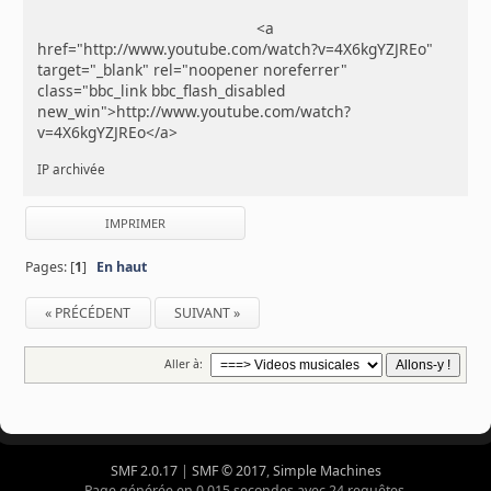
<a
href="http://www.youtube.com/watch?v=4X6kgYZJREo"
target="_blank" rel="noopener noreferrer"
class="bbc_link bbc_flash_disabled
new_win">http://www.youtube.com/watch?
v=4X6kgYZJREo</a>
IP archivée
IMPRIMER
Pages: [
1
]
En haut
« PRÉCÉDENT
SUIVANT »
Aller à:
SMF 2.0.17
|
SMF © 2017
,
Simple Machines
Page générée en 0.015 secondes avec 24 requêtes.