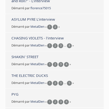
and Roll?" - L'interview
Démarré par
florence75015
ASYLUM PYRE L'interview
Démarré par
MetalDen
«
1
2
»
CHASING VIOLETS - l'interview
Démarré par
MetalDen
«
1
2
3
...
8
»
SHAKIN' STREET
Démarré par
MetalDen
«
1
2
3
4
»
THE ELECTRIC DUCKS
Démarré par
MetalDen
«
1
2
3
...
5
»
PYG
Démarré par
MetalDen
«
1
2
3
4
»