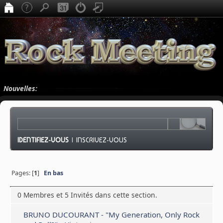
Nouvelles:
IDENTIFIEZ-VOUS
|
INSCRIVEZ-VOUS
Pages: [
1
]
En bas
0 Membres et 5 Invités dans cette section.
BRUNO DUCOURANT - "My Generation, Only Rock