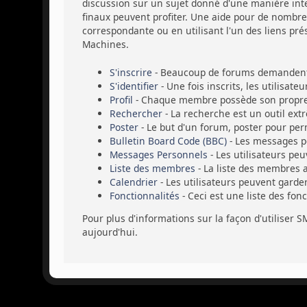
discussion sur un sujet donné d'une manière intel
finaux peuvent profiter. Une aide pour de nombreu
correspondante ou en utilisant l'un des liens pré
Machines.
S'inscrire
- Beaucoup de forums demandent a
S'identifier
- Une fois inscrits, les utilisat
Profil
- Chaque membre possède son propre 
Rechercher
- La recherche est un outil ext
Poster
- Le but d'un forum, poster pour perm
Bulletin Board Code (BBC)
- Les messages p
Messages Personnels
- Les utilisateurs pe
Liste des membres
- La liste des membres 
Calendrier
- Les utilisateurs peuvent garde
Fonctionnalités
- Ceci est une liste des fon
Pour plus d'informations sur la façon d'utiliser S
aujourd'hui.