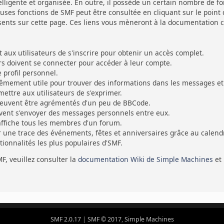
ligente et organisée. En outre, il possède un certain nombre de fon
ses fonctions de SMF peut être consultée en cliquant sur le point d
sents sur cette page. Ces liens vous mèneront à la documentation cen
ux utilisateurs de s'inscrire pour obtenir un accès complet.
eurs doivent se connecter pour accéder à leur compte.
profil personnel.
rêmement utile pour trouver des informations dans les messages et 
ettre aux utilisateurs de s'exprimer.
euvent être agrémentés d'un peu de BBCode.
uvent s'envoyer des messages personnels entre eux.
affiche tous les membres d'un forum.
r une trace des événements, fêtes et anniversaires grâce au calendr
ctionnalités les plus populaires d'SMF.
MF, veuillez consulter la
documentation Wiki de Simple Machines
et
SMF 2.0.17
|
SMF © 2017
,
Simple Machines