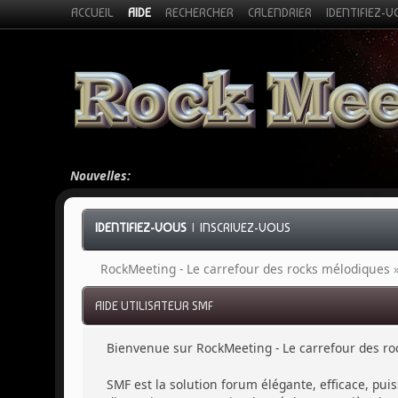
ACCUEIL
AIDE
RECHERCHER
CALENDRIER
IDENTIFIEZ-
Nouvelles:
IDENTIFIEZ-VOUS
|
INSCRIVEZ-VOUS
RockMeeting - Le carrefour des rocks mélodiques
AIDE UTILISATEUR SMF
Bienvenue sur RockMeeting - Le carrefour des ro
SMF est la solution forum élégante, efficace, puis