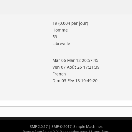
19 (0.004 par jour)
Homme
59
Libreville
Mar 06 Mar 12 20:57:45
Ven 07 Août 26 17:21:39
French
Dim 03 Fév 13 19:49:20
SMF 2.0.17
|
SMF © 2017
,
Simple Machines
Page générée en 0.019 secondes avec 15 requêtes.