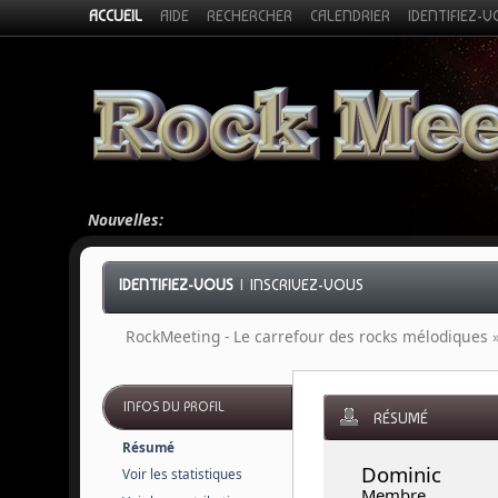
ACCUEIL
AIDE
RECHERCHER
CALENDRIER
IDENTIFIEZ-
Nouvelles:
IDENTIFIEZ-VOUS
|
INSCRIVEZ-VOUS
RockMeeting - Le carrefour des rocks mélodiques
INFOS DU PROFIL
RÉSUMÉ
Résumé
Dominic 
Voir les statistiques
Membre