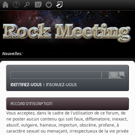
Nouvelles:
IDENTIFIEZ-VOUS
|
INSCRIVEZ-VOUS
ACCORD D'INSCRIPTION
Vous acceptez, dans le cadre de l'utilisation de ce forum, de
ne poster aucun contenu qui soit faux, diffamatoire, inexact,
abusif, vulgaire, haineux, importun, obscène, profane, à
caractère sexuel ou menaçant, irrespectueux de la vie privée