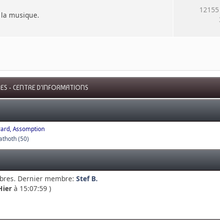
12155
e la musique.
ES - CENTRE D'INFORMATIONS
Evrard, Assomption
athoth (50)
bres. Dernier membre:
Stef B.
Hier
à 15:07:59 )