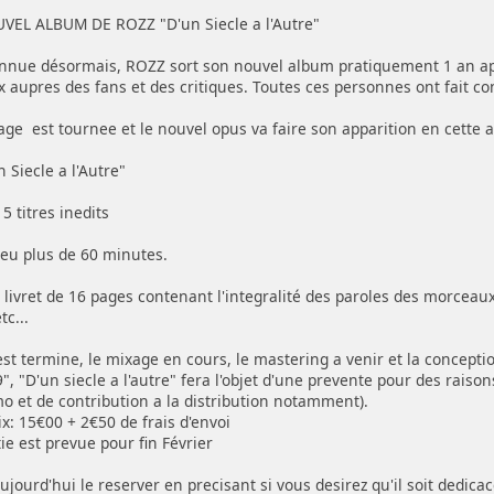
EL ALBUM DE ROZZ "D'un Siecle a l'Autre"
onnue désormais, ROZZ sort son nouvel album pratiquement 1 an apr
x aupres des fans et des critiques. Toutes ces personnes ont fait c
ge est tournee et le nouvel opus va faire son apparition en cette 
Siecle a l'Autre"
titres inedits
 plus de 60 minutes.
ret de 16 pages contenant l'integralité des paroles des morceaux, 
tc...
st termine, le mixage en cours, le mastering a venir et la concepti
 "D'un siecle a l'autre" fera l'objet d'une prevente pour des raiso
o et de contribution a la distribution notamment).
0 + 2€50 de frais d'envoi
prevue pour fin Février
jourd'hui le reserver en precisant si vous desirez qu'il soit dedic