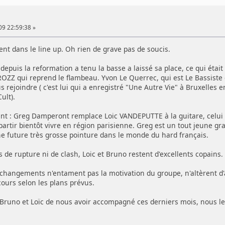
09 22:59:38 »
nt dans le line up. Oh rien de grave pas de soucis.
epuis la reformation a tenu la basse a laissé sa place, ce qui était 
OZZ qui reprend le flambeau. Yvon Le Querrec, qui est Le Bassis
 rejoindre ( c'est lui qui a enregistré "Une Autre Vie" à Bruxelles e
ult).
 : Greg Damperont remplace Loic VANDEPUTTE à la guitare, celui ci
artir bientôt vivre en région parisienne. Greg est un tout jeune gra
ne future très grosse pointure dans le monde du hard français.
s de rupture ni de clash, Loic et Bruno restent d'excellents copains.
changements n'entament pas la motivation du groupe, n'altèrent d'
cours selon les plans prévus.
Bruno et Loïc de nous avoir accompagné ces derniers mois, nous leu