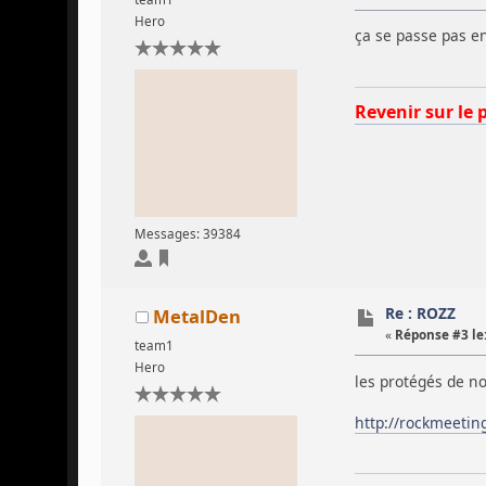
Hero
ça se passe pas en
Revenir sur le 
Messages: 39384
Re : ROZZ
MetalDen
«
Réponse #3 le
team1
Hero
les protégés de no
http://rockmeetin