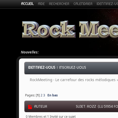
ACCUEIL
AIDE
RECHERCHER
CALENDRIER
IDENTIFIEZ-
Nouvelles:
IDENTIFIEZ-VOUS
|
INSCRIVEZ-VOUS
RockMeeting - Le carrefour des rocks mélodiques
Pages: [
1
]
2
3
En bas
AUTEUR
SUJET: ROZZ (LU 51954 FO
0 Membres et 1 Invité sur ce sujet