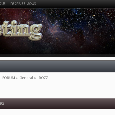
VOUS
INSCRIVEZ-VOUS
»
FORUM
»
General
»
 ROZZ 
IS)