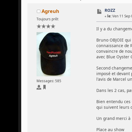
ROZZ
Agreuh
«
le:
Ven 11 Sep 
Toujours prêt
Il y a du changeme
Bruno OBJOIE qui d
connaissance de R
convaincre de nous
avec Blue Oyster C
Second changement
imposé et devant p
l'avis de Marcel u
Messages: 585
Dans les 2 cas, pa
Bien entendu ces 
qui suivent leurs 
Un grand merci à 
Place au show