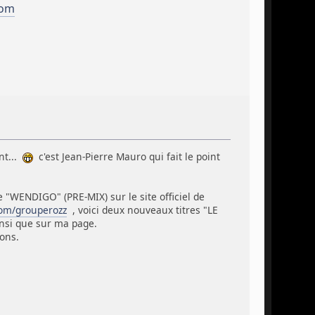
com
nt...
c'est Jean-Pierre Mauro qui fait le point
re "WENDIGO" (PRE-MIX) sur le site officiel de
om/grouperozz
, voici deux nouveaux titres "LE
nsi que sur ma page.
ions.