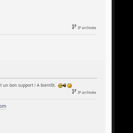
IP archivée
ont un bon support ! A bientôt.
IP archivée
com