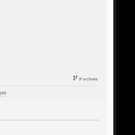
IP archivée
com