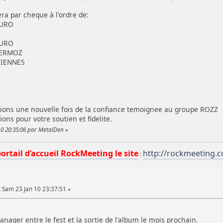
ra par cheque à l'ordre de:
AURO
AURO
MERMOZ
IENNES
ons une nouvelle fois de la confiance temoignee au groupe ROZZ
ns pour votre soutien et fidelite.
10 20:35:06 par MetalDen
»
portail d’accueil RockMeeting le site
http://rockmeeting.
:
:
Sam 23 Jan 10 23:37:51 »
anager entre le fest et la sortie de l'album le mois prochain.