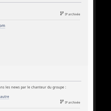
IP archivée
com
dans les news par le chanteur du groupe :
lautre
IP archivée