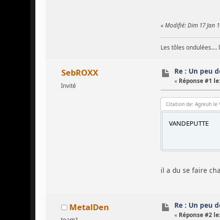
«
Modifié: Dim 17 Jan 
Les tôles ondulées.... 
Re : Un peu 
SebROXX
«
Réponse #1 le
Invité
Citation de: Agreuh le
VANDEPUTTE
il a du se faire c
Re : Un peu 
MetalDen
«
Réponse #2 le
team1