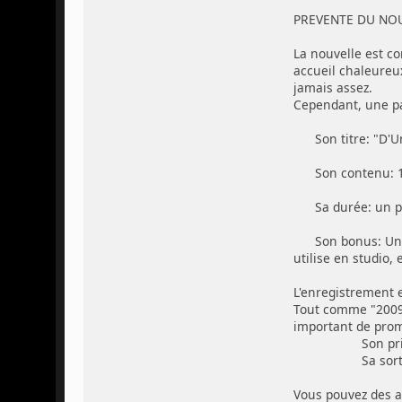
PREVENTE DU NOUV
La nouvelle est c
accueil chaleureu
jamais assez.
Cependant, une pa
Son titre: "D'Un 
Son contenu: 15 
Sa durée: un peu
Son bonus: Un liv
utilise en studio, e
L'enregistrement e
Tout comme "2009",
important de prom
Son prix: 15€0
Sa sortie est 
Vous pouvez des au