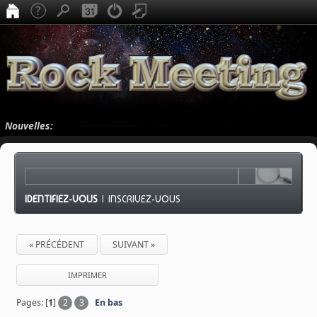
Nouvelles:
IDENTIFIEZ-VOUS
|
INSCRIVEZ-VOUS
« PRÉCÉDENT
SUIVANT »
IMPRIMER
Pages: [
1
]
2
3
En bas