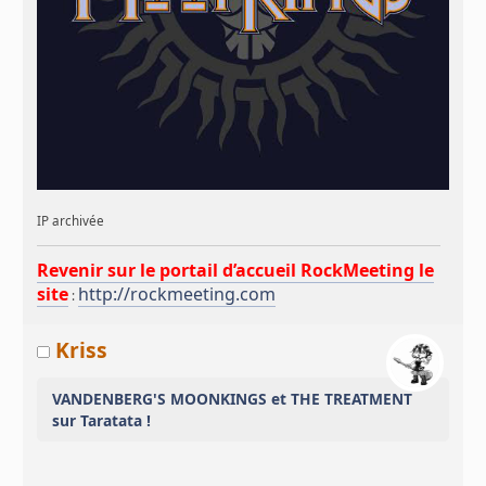
IP archivée
Revenir sur le portail d’accueil RockMeeting le
site
http://rockmeeting.com
:
Kriss
VANDENBERG'S MOONKINGS et THE TREATMENT
sur Taratata !