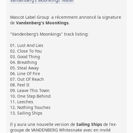
Vandenberg's MoonKings Teaser
Mascot Label Group a récemment annoncé la signature
de
Vandenberg's MoonKings
.
"Vandenberg's Moonkings" track listing:
01. Lust And Lies
02. Close To You
03. Good Thing
04. Breathing
05. Steal Away
06. Line Of Fire
07. Out Of Reach
08. Feel It
09. Leave This Town
10. One Step Behind
11. Leeches
12. Nothing Touches
13. Sailing Ships
Il y aura une nouvelle version de
Sailing Ships
de l'ex-
groupe de VANDENBERG Whitesnake avec en invité