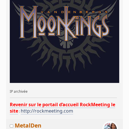
IP archivée
Revenir sur le portail d’accueil RockMeeting le
site
http://rockmeeting.com
:
MetalDen