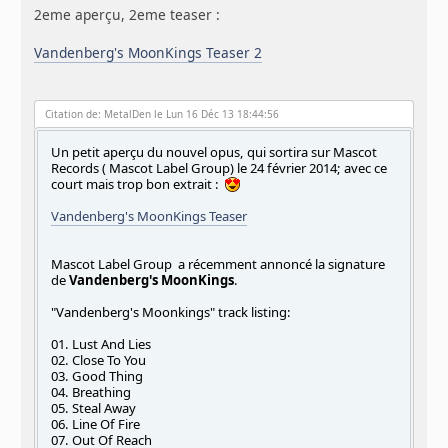
2eme aperçu, 2eme teaser :
Vandenberg's MoonKings Teaser 2
Citation de: MetalDen le Lun 16 Déc 13 18:44:56
Un petit aperçu du nouvel opus, qui sortira sur Mascot
Records ( Mascot Label Group) le 24 février 2014; avec ce
court mais trop bon extrait :
Vandenberg's MoonKings Teaser
Mascot Label Group a récemment annoncé la signature
de
Vandenberg's MoonKings
.
"Vandenberg's Moonkings" track listing:
01. Lust And Lies
02. Close To You
03. Good Thing
04. Breathing
05. Steal Away
06. Line Of Fire
07. Out Of Reach