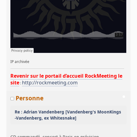
IP archivée
Revenir sur le portail d’accueil RockMeeting le
site
http://rockmeeting.com
:
Personne
Re : Adrian Vandenberg [Vandenberg's MoonKings
-Vandenberg, ex Whitesnake]
CD commandé, concert à Paris en prévision...