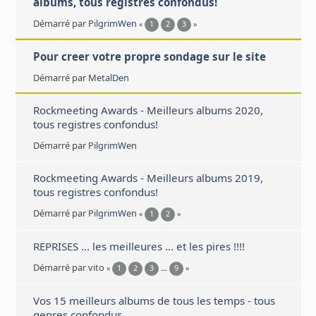
albums, tous registres confondus!
Démarré par
PilgrimWen
«
1
2
3
»
Pour creer votre propre sondage sur le site
Démarré par
MetalDen
Rockmeeting Awards - Meilleurs albums 2020,
tous registres confondus!
Démarré par
PilgrimWen
Rockmeeting Awards - Meilleurs albums 2019,
tous registres confondus!
Démarré par
PilgrimWen
«
1
2
»
REPRISES ... les meilleures ... et les pires !!!!
Démarré par
vito
«
1
2
3
...
9
»
Vos 15 meilleurs albums de tous les temps - tous
genres confondus