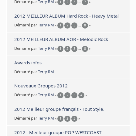
Démarré par
Terry RM
«
1
2
3
...
7
»
2012 MEILLEUR ALBUM Hard Rock - Heavy Metal
Démarré par
Terry RM
«
1
2
3
...
8
»
2012 MEILLEUR ALBUM AOR - Melodic Rock
Démarré par
Terry RM
«
1
2
3
...
8
»
Awards infos
Démarré par
Terry RM
Nouveaux Groupes 2012
Démarré par
Terry RM
«
1
2
3
4
»
2012 Meilleur groupe français - Tout Style.
Démarré par
Terry RM
«
1
2
3
»
2012 - Meilleur groupe POP WESTCOAST