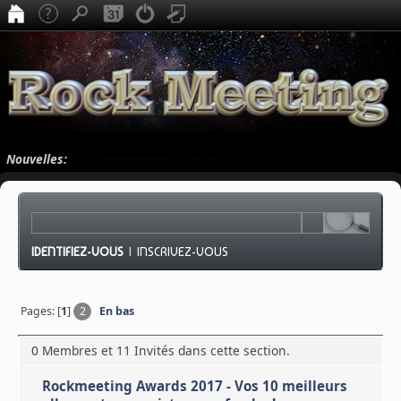
Nouvelles:
IDENTIFIEZ-VOUS
|
INSCRIVEZ-VOUS
Pages: [
1
]
2
En bas
0 Membres et 11 Invités dans cette section.
Rockmeeting Awards 2017 - Vos 10 meilleurs