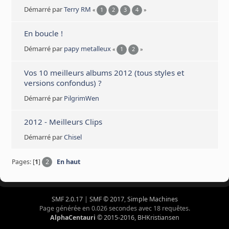
Démarré par
Terry RM
«
1
2
3
4
»
En boucle !
Démarré par
papy metalleux
«
1
2
»
Vos 10 meilleurs albums 2012 (tous styles et
versions confondus) ?
Démarré par
PilgrimWen
2012 - Meilleurs Clips
Démarré par
Chisel
Pages: [
1
]
2
En haut
SMF 2.0.17
|
SMF © 2017
,
Simple Machines
Page générée en 0.026 secondes avec 18 requêtes.
AlphaCentauri
© 2015-2016, BHKristiansen