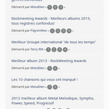
Démarré par
MetalDen
«
1
2
3
»
Rockmeeting Awards - Meilleurs albums 2015,
tous registres confondus!
Démarré par
PilgrimWen
«
1
2
3
4
»
Meilleur Groupe international "de tous les temps"
Démarré par
Terry RM
«
1
2
3
4
»
Meilleur album 2013 - RockMeeting Awards
Démarré par
MetalDen
«
1
2
»
Les 10 chansons qui vous ont marqué !
Démarré par
MetalDen
«
1
2
»
2012 meilleur album Metal Melodique, Sympho,
Power, Speed, Progressif