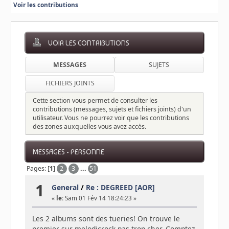
Voir les contributions
VOIR LES CONTRIBUTIONS
MESSAGES
SUJETS
FICHIERS JOINTS
Cette section vous permet de consulter les
contributions (messages, sujets et fichiers joints) d'un
utilisateur. Vous ne pourrez voir que les contributions
des zones auxquelles vous avez accès.
MESSAGES - PERSONNE
Pages: [
1
]
2
3
...
51
1
General
/
Re : DEGREED [AOR]
«
le:
Sam 01 Fév 14 18:24:23 »
Les 2 albums sont des tueries! On trouve le
premier sur melodicrock pas trop cher. Comptez