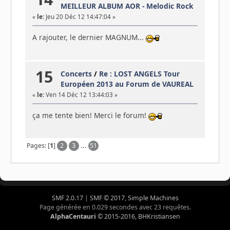
MEILLEUR ALBUM AOR - Melodic Rock
«
le:
Jeu 20 Déc 12 14:47:04 »
A rajouter, le dernier MAGNUM...
15
Concerts
/
Re : LOST ANGELS Tour
Européen 2013 au Forum de VAUREAL
«
le:
Ven 14 Déc 12 13:44:03 »
ça me tente bien! Merci le forum!
Pages: [
1
]
2
3
...
51
SMF 2.0.17
|
SMF © 2017
,
Simple Machines
Page générée en 0.029 secondes avec 23 requêtes.
AlphaCentauri
© 2015-2016, BHKristiansen