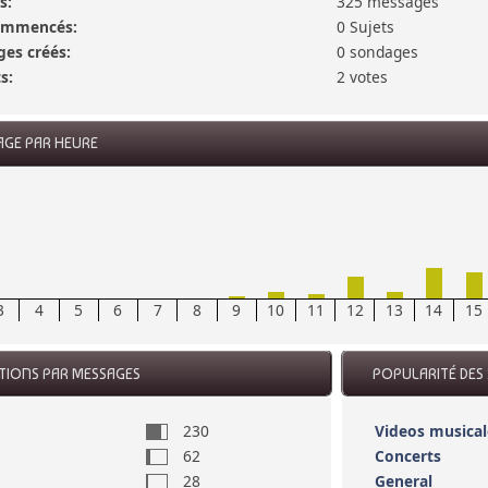
s:
325 messages
commencés:
0 Sujets
es créés:
0 sondages
s:
2 votes
AGE PAR HEURE
3
4
5
6
7
8
9
10
11
12
13
14
15
CTIONS PAR MESSAGES
POPULARITÉ DES 
230
Videos musical
62
Concerts
28
General