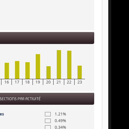
16
17
18
19
20
21
22
23
SECTIONS PAR ACTIVITÉ
es
1.21%
0.49%
0.34%