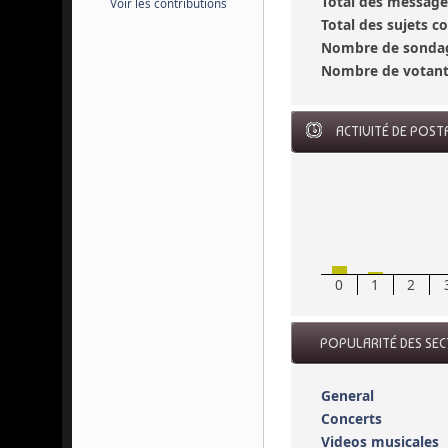
Total des message
Voir les contributions
Total des sujets 
Nombre de sondag
Nombre de votant
ACTIVITÉ DE POST
0
1
2
POPULARITÉ DES SE
General
Concerts
Videos musicales