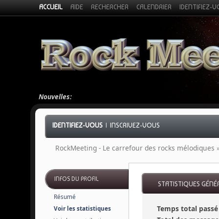
ACCUEIL
AIDE
RECHERCHER
CALENDRIER
IDENTIFIEZ-
Nouvelles:
IDENTIFIEZ-VOUS
|
INSCRIVEZ-VOUS
RockMeeting - Le carrefour des rocks mélodiques
INFOS DU PROFIL
STATISTIQUES GÉNÉR
Résumé
Temps total passé 
Voir les statistiques