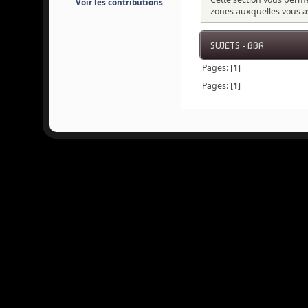
Voir les contributions
zones auxquelles vous a
SUJETS - BBR
Pages: [
1
]
Pages: [
1
]