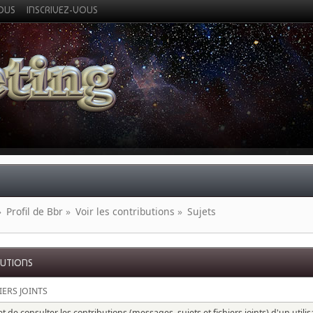
VOUS
INSCRIVEZ-VOUS
»
Profil de Bbr
»
Voir les contributions
»
Sujets
BUTIONS
IERS JOINTS
 de consulter les contributions (messages, sujets et fichiers joints) d'un utili