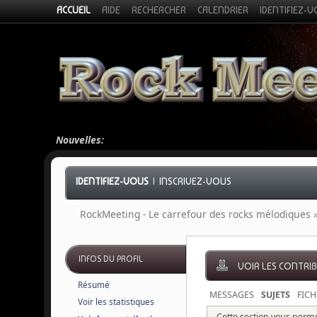
ACCUEIL
AIDE
RECHERCHER
CALENDRIER
IDENTIFIEZ-
Nouvelles:
IDENTIFIEZ-VOUS
|
INSCRIVEZ-VOUS
RockMeeting - Le carrefour des rocks mélodiques
INFOS DU PROFIL
VOIR LES CONTRI
Résumé
MESSAGES
SUJETS
FICH
Voir les statistiques
Cette section vous permet