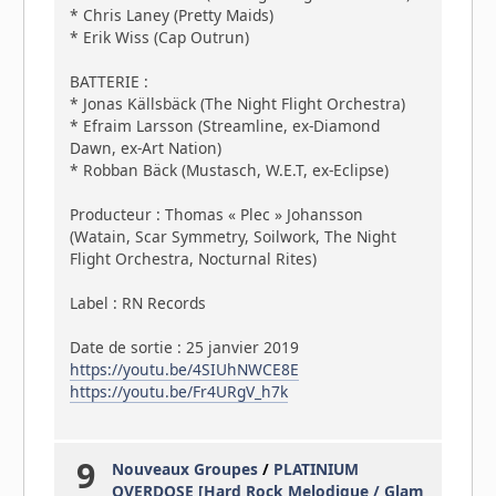
* Chris Laney (Pretty Maids)
* Erik Wiss (Cap Outrun)
BATTERIE :
* Jonas Källsbäck (The Night Flight Orchestra)
* Efraim Larsson (Streamline, ex-Diamond
Dawn, ex-Art Nation)
* Robban Bäck (Mustasch, W.E.T, ex-Eclipse)
Producteur : Thomas « Plec » Johansson
(Watain, Scar Symmetry, Soilwork, The Night
Flight Orchestra, Nocturnal Rites)
Label : RN Records
Date de sortie : 25 janvier 2019
https://youtu.be/4SIUhNWCE8E
https://youtu.be/Fr4URgV_h7k
9
Nouveaux Groupes
/
PLATINIUM
OVERDOSE [Hard Rock Melodique / Glam