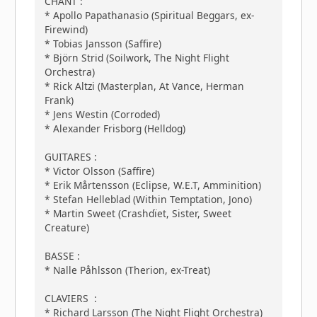
CHANT :
* Apollo Papathanasio (Spiritual Beggars, ex-
Firewind)
* Tobias Jansson (Saffire)
* Björn Strid (Soilwork, The Night Flight
Orchestra)
* Rick Altzi (Masterplan, At Vance, Herman
Frank)
* Jens Westin (Corroded)
* Alexander Frisborg (Helldog)
GUITARES :
* Victor Olsson (Saffire)
* Erik Mårtensson (Eclipse, W.E.T, Amminition)
* Stefan Helleblad (Within Temptation, Jono)
* Martin Sweet (Crashdïet, Sister, Sweet
Creature)
BASSE :
* Nalle Påhlsson (Therion, ex-Treat)
CLAVIERS :
* Richard Larsson (The Night Flight Orchestra)