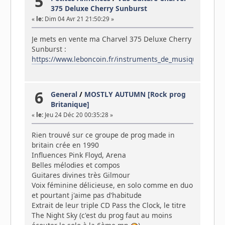
5
375 Deluxe Cherry Sunburst
«
le:
Dim 04 Avr 21 21:50:29 »
Je mets en vente ma Charvel 375 Deluxe Cherry
Sunburst :
https://www.leboncoin.fr/instruments_de_musique/1932
6
General
/
MOSTLY AUTUMN [Rock prog
Britanique]
«
le:
Jeu 24 Déc 20 00:35:28 »
Rien trouvé sur ce groupe de prog made in
britain crée en 1990
Influences Pink Floyd, Arena
Belles mélodies et compos
Guitares divines très Gilmour
Voix féminine délicieuse, en solo comme en duo
et pourtant j'aime pas d'habitude
Extrait de leur triple CD Pass the Clock, le titre
The Night Sky (c'est du prog faut au moins