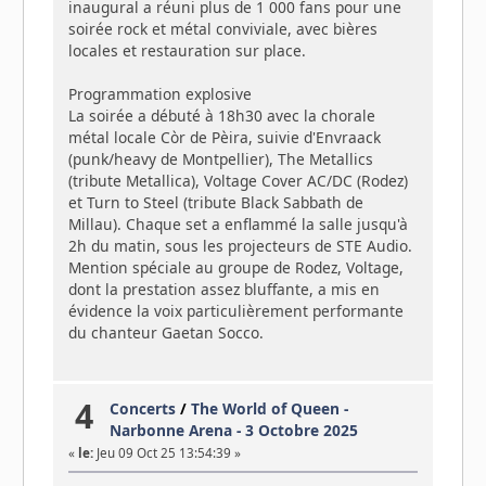
inaugural a réuni plus de 1 000 fans pour une
soirée rock et métal conviviale, avec bières
locales et restauration sur place.
Programmation explosive
La soirée a débuté à 18h30 avec la chorale
métal locale Còr de Pèira, suivie d'Envraack
(punk/heavy de Montpellier), The Metallics
(tribute Metallica), Voltage Cover AC/DC (Rodez)
et Turn to Steel (tribute Black Sabbath de
Millau). Chaque set a enflammé la salle jusqu'à
2h du matin, sous les projecteurs de STE Audio.
Mention spéciale au groupe de Rodez, Voltage,
dont la prestation assez bluffante, a mis en
évidence la voix particulièrement performante
du chanteur Gaetan Socco.
4
Concerts
/
The World of Queen -
Narbonne Arena - 3 Octobre 2025
«
le:
Jeu 09 Oct 25 13:54:39 »