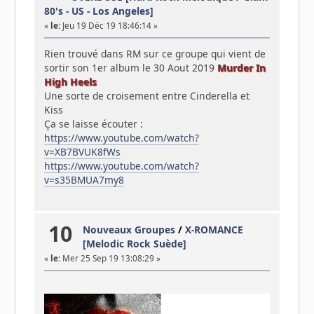
80's - US - Los Angeles]
«
le:
Jeu 19 Déc 19 18:46:14 »
Rien trouvé dans RM sur ce groupe qui vient de
sortir son 1er album le 30 Aout 2019
Murder In
High Heels
Une sorte de croisement entre Cinderella et
Kiss
Ça se laisse écouter :
https://www.youtube.com/watch?
v=XB7BVUK8fWs
https://www.youtube.com/watch?
v=s35BMUA7my8
10
Nouveaux Groupes
/
X-ROMANCE
[Melodic Rock Suède]
«
le:
Mer 25 Sep 19 13:08:29 »