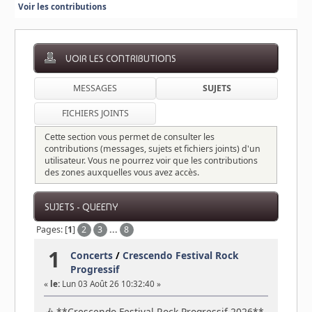
Voir les contributions
VOIR LES CONTRIBUTIONS
MESSAGES
SUJETS
FICHIERS JOINTS
Cette section vous permet de consulter les
contributions (messages, sujets et fichiers joints) d'un
utilisateur. Vous ne pourrez voir que les contributions
des zones auxquelles vous avez accès.
SUJETS - QUEENY
Pages: [
1
]
2
3
...
8
1
Concerts
/
Crescendo Festival Rock
Progressif
«
le:
Lun 03 Août 26 10:32:40 »
🎶 **Crescendo Festival Rock Progressif 2026**