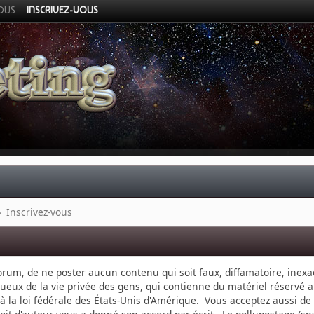
VOUS
INSCRIVEZ-VOUS
»
Inscrivez-vous
 forum, de ne poster aucun contenu qui soit faux, diffamatoire, inexa
ueux de la vie privée des gens, qui contienne du matériel réservé 
u à la loi fédérale des États-Unis d'Amérique. Vous acceptez aussi d