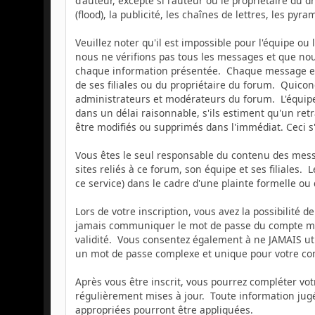
d'auteur, excepté si l'auteur ou le propriétaire du 
(flood), la publicité, les chaînes de lettres, les pyr
Veuillez noter qu'il est impossible pour l'équipe o
nous ne vérifions pas tous les messages et que nou
chaque information présentée. Chaque message exp
de ses filiales ou du propriétaire du forum. Quic
administrateurs et modérateurs du forum. L'équipe 
dans un délai raisonnable, s'ils estiment qu'un ret
être modifiés ou supprimés dans l'immédiat. Ceci 
Vous êtes le seul responsable du contenu des messa
sites reliés à ce forum, son équipe et ses filiales. 
ce service) dans le cadre d'une plainte formelle ou
Lors de votre inscription, vous avez la possibilité
jamais communiquer le mot de passe du compte memb
validité. Vous consentez également à ne JAMAIS ut
un mot de passe complexe et unique pour votre comp
Après vous être inscrit, vous pourrez compléter vo
régulièrement mises à jour. Toute information jugé
appropriées pourront être appliquées.