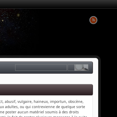
ct, abusif, vulgaire, haineux, importun, obscène,
aux adultes, ou qui contrevienne de quelque sorte
e ne poster aucun matériel soumis à des droits