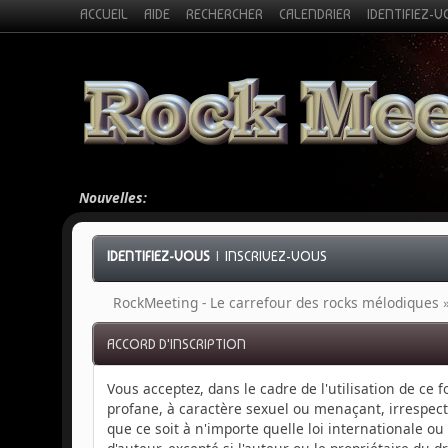
ACCUEIL
AIDE
RECHERCHER
CALENDRIER
IDENTIFIEZ-
Nouvelles:
IDENTIFIEZ-VOUS
|
INSCRIVEZ-VOUS
RockMeeting - Le carrefour des rocks mélodiques
ACCORD D'INSCRIPTION
Vous acceptez, dans le cadre de l'utilisation de ce
profane, à caractère sexuel ou menaçant, irrespect
que ce soit à n'importe quelle loi internationale o