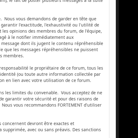
am), le fait de poster plusieurs messages à la suite
sage. Nous vous demandons de garder en tête que
tir l'exactitude, l'exhaustivité ou l'utilité de
 les opinions des membres du forum, de l'équipe,
agé à le notifier immédiatement aux
t message dont ils jugent le contenu répréhensible
ible que les messages répréhensibles ne puissent
des membres.
sponsabilité le propriétaire de ce forum, tous les
e identité (ou toute autre information collectée par
on en lien avec votre utilisation de ce forum.
dans les limites du convenable. Vous acceptez de ne
 garantir votre sécurité et pour des raisons de
oit. Nous vous recommandons FORTEMENT d'utiliser
us concernent devront être exactes et
ra supprimée, avec ou sans préavis. Des sanctions