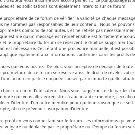
droit d'auteur vous a donné son accord par écrit. Le pollupostage (sp
amides et les sollicitations sont également interdits sur ce forum.
u le propriétaire de ce forum de vérifier la validité de chaque mes
s ne sommes pas responsables de leur contenu. Nous ne pouvons garan
rime les opinions de son auteur, et ne reflète pas nécessairement
onque estime qu'un message est répréhensible est fortement encour
et le propriétaire du forum se réservent le droit de supprimer tou
rait est nécessaire. Ceci étant une procédure manuelle, il est poss
s'applique également aux informations contenues dans les profils 
ges que vous postez. De plus, vous acceptez de dégager de toute re
Le propriétaire de ce forum se réserve aussi le droit de révéler votr
 d'une action en justice engagée causée par n'importe quelle situati
 de choisir un nom d'utilisateur. Nous vous suggérons de le garder 
re que vous allez enregistrer à aucun autre membre, ceci afin de
iliser l'identité d'un autre membre pour quelque raison que ce s
te, afin de prévenir l'usurpation d'identité.
tre profil en vous connectant sur le forum. Les informations qui vo
e vulgaire ou déplacée par le propriétaire ou l'équipe du forum se