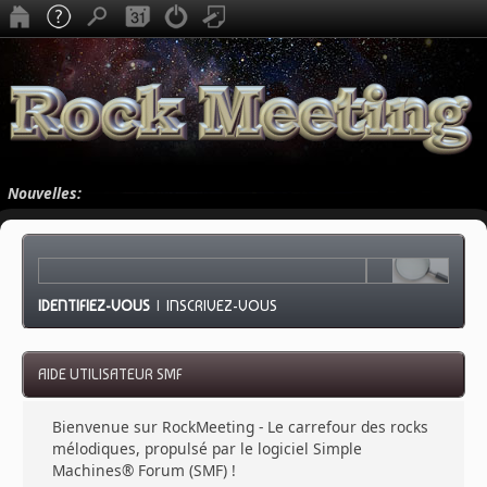
Nouvelles:
IDENTIFIEZ-VOUS
|
INSCRIVEZ-VOUS
AIDE UTILISATEUR SMF
Bienvenue sur RockMeeting - Le carrefour des rocks
mélodiques, propulsé par le logiciel Simple
Machines® Forum (SMF) !