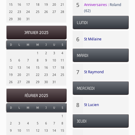
5
Anniversaires :
Roland
15
16
17
18
19
20
21
(62)
22
23
24
25
26
27
28
29
30
31
LUNDI
JANVIER 2025
6
St Mélaine
D
L
M
M
J
V
S
1
2
3
4
MARDI
5
6
7
8
9
10
11
12
13
14
15
16
17
18
7
St Raymond
19
20
21
22
23
24
25
26
27
28
29
30
31
MERCREDI
FÉVRIER 2025
8
St Lucien
D
L
M
M
J
V
S
1
JEUDI
2
3
4
5
6
7
8
9
10
11
12
13
14
15