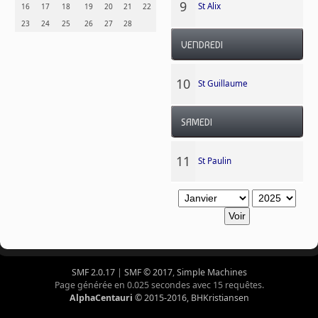
9
St Alix
16
17
18
19
20
21
22
23
24
25
26
27
28
VENDREDI
10
St Guillaume
SAMEDI
11
St Paulin
SMF 2.0.17
|
SMF © 2017
,
Simple Machines
Page générée en 0.025 secondes avec 15 requêtes.
AlphaCentauri
© 2015-2016, BHKristiansen