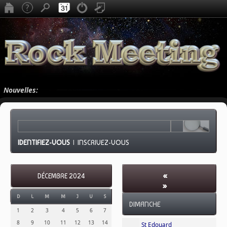
Nouvelles:
IDENTIFIEZ-VOUS
|
INSCRIVEZ-VOUS
«
DÉCEMBRE 2024
»
JANVIER 2025
-
D
L
M
M
J
V
S
DIMANCHE
SEMAINE 2
1
2
3
4
5
6
7
8
9
10
11
12
13
14
St Edouard