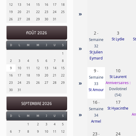
12
13
14
15
16
17
18
19
20
21
22
23
24
25
»
26
27
28
29
30
31
2
3
AOÛT 2026
-
St Lydie
S
Semaine
D
L
M
M
J
V
S
32
»
St Julien
1
Eymard
2
3
4
5
6
7
8
9
10
11
12
13
14
15
9
10
-
16
17
18
19
20
21
22
St Laurent
Semaine
»
Anniversaires :
23
24
25
26
27
28
29
33
Dovilotinel
St Amour
30
31
(54)
16
17
-
SEPTEMBRE 2026
St Hyacinthe
Semaine
»
An
34
D
L
M
M
J
V
S
Armel
1
2
3
4
5
6
7
8
9
10
11
12
23
24
-