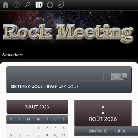
Nouvelles:
IDENTIFIEZ-VOUS
|
INSCRIVEZ-VOUS
«
JUILLET 2026
»
AOÛT 2026
D
L
M
M
J
V
S
1
2
3
4
DIMANCHE
LUNDI
5
6
7
8
9
10
11