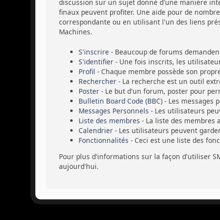
discussion sur un sujet donné d'une manière intel
finaux peuvent profiter. Une aide pour de nombreu
correspondante ou en utilisant l'un des liens pré
Machines.
S'inscrire
- Beaucoup de forums demandent a
S'identifier
- Une fois inscrits, les utilisat
Profil
- Chaque membre possède son propre 
Rechercher
- La recherche est un outil ext
Poster
- Le but d'un forum, poster pour perm
Bulletin Board Code (BBC)
- Les messages p
Messages Personnels
- Les utilisateurs pe
Liste des membres
- La liste des membres 
Calendrier
- Les utilisateurs peuvent garde
Fonctionnalités
- Ceci est une liste des fon
Pour plus d'informations sur la façon d'utiliser S
aujourd'hui.