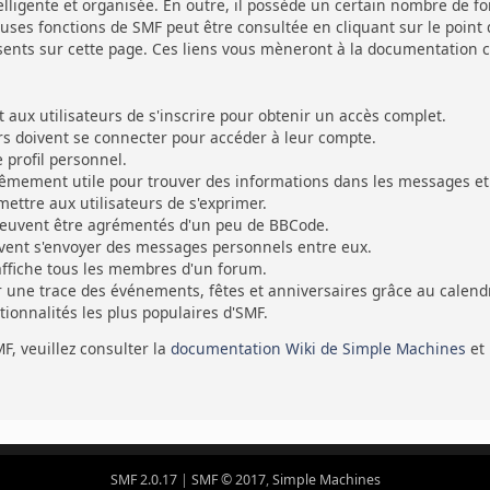
ligente et organisée. En outre, il possède un certain nombre de fon
ses fonctions de SMF peut être consultée en cliquant sur le point d
sents sur cette page. Ces liens vous mèneront à la documentation cen
ux utilisateurs de s'inscrire pour obtenir un accès complet.
eurs doivent se connecter pour accéder à leur compte.
profil personnel.
rêmement utile pour trouver des informations dans les messages et 
ettre aux utilisateurs de s'exprimer.
euvent être agrémentés d'un peu de BBCode.
uvent s'envoyer des messages personnels entre eux.
affiche tous les membres d'un forum.
r une trace des événements, fêtes et anniversaires grâce au calendr
ctionnalités les plus populaires d'SMF.
MF, veuillez consulter la
documentation Wiki de Simple Machines
et
SMF 2.0.17
|
SMF © 2017
,
Simple Machines