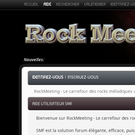
ACCUEIL
AIDE
RECHERCHER
CALENDRIER
IDENTIFIEZ-
Nouvelles:
IDENTIFIEZ-VOUS
|
INSCRIVEZ-VOUS
RockMeeting - Le carrefour des rocks mélodiques
AIDE UTILISATEUR SMF
Bienvenue sur RockMeeting - Le carrefour des ro
SMF est la solution forum élégante, efficace, puis