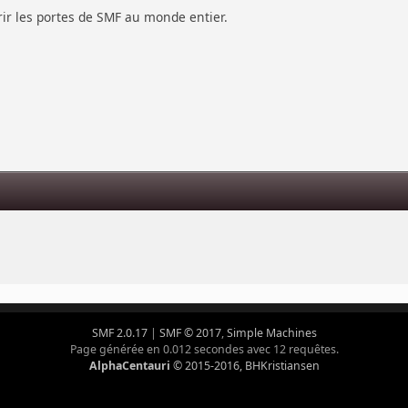
vrir les portes de SMF au monde entier.
s
SMF 2.0.17
|
SMF © 2017
,
Simple Machines
Page générée en 0.012 secondes avec 12 requêtes.
AlphaCentauri
© 2015-2016, BHKristiansen