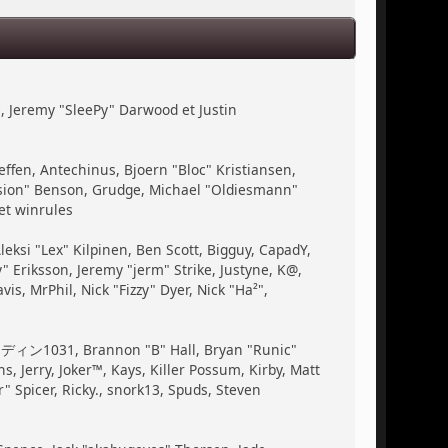
, Jeremy "SleePy" Darwood et Justin
ffen, Antechinus, Bjoern "Bloc" Kristiansen,
ssion" Benson, Grudge, Michael "Oldiesmann"
et winrules
Aleksi "Lex" Kilpinen, Ben Scott, Bigguy, CapadY,
 Eriksson, Jeremy "jerm" Strike, Justyne, K@,
vis, MrPhil, Nick "Fizzy" Dyer, Nick "Ha²",
, ディン1031, Brannon "B" Hall, Bryan "Runic"
 Jerry, Joker™, Kays, Killer Possum, Kirby, Matt
 Spicer, Ricky., snork13, Spuds, Steven