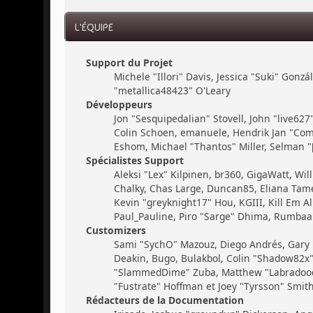
L'ÉQUIPE
Support du Projet
Michele "Illori" Davis, Jessica "Suki" Gon
"metallica48423" O'Leary
Développeurs
Jon "Sesquipedalian" Stovell, John "live62
Colin Schoen, emanuele, Hendrik Jan "Com
Eshom, Michael "Thantos" Miller, Selman "[
Spécialistes Support
Aleksi "Lex" Kilpinen, br360, GigaWatt, Will
Chalky, Chas Large, Duncan85, Eliana Tamer
Kevin "greyknight17" Hou, KGIII, Kill Em All
Paul_Pauline, Piro "Sarge" Dhima, Rumbaar
Customizers
Sami "SychO" Mazouz, Diego Andrés, Gary
Deakin, Bugo, Bulakbol, Colin "Shadow82x" 
"SlammedDime" Zuba, Matthew "Labradoodle-
"Fustrate" Hoffman et Joey "Tyrsson" Smit
Rédacteurs de la Documentation