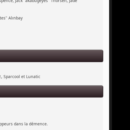
 Spence, Jack "akabugeyes" Thorsen, Jade
tes" Alınbay
., Sparcool et Lunatic
loppeurs dans la démence.