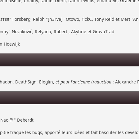
ellinaBelle, Chainy, Daniel Diehl, Dannii Willis, emanuele, Graeme
тєя" Forsberg, Ralph "[n3rve]" Otowo, rickC, Tony Reid et Mert "An
nny" Novaković, Relyana, Robert., Akyhne et GravuTrad
an Hoewijk
hadon, DeathSign, Eleglin,
et pour l'ancienne traduction
: Alexandre P
 "Nao 尚" Deberdt
pitié traqué les bugs, apporté leurs idées et fait basculer les déve