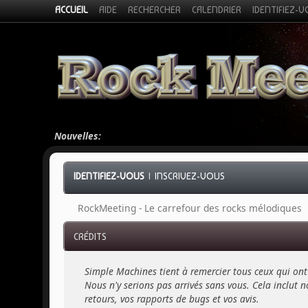
ACCUEIL
AIDE
RECHERCHER
CALENDRIER
IDENTIFIEZ-
Nouvelles:
IDENTIFIEZ-VOUS
|
INSCRIVEZ-VOUS
RockMeeting - Le carrefour des rocks mélodiques
CRÉDITS
Simple Machines tient à remercier tous ceux qui ont 
Nous n'y serions pas arrivés sans vous. Cela inclut no
retours, vos rapports de bugs et vos avis.