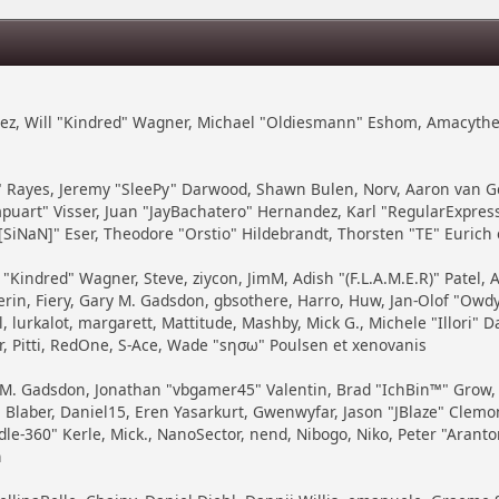
zález, Will "Kindred" Wagner, Michael "Oldiesmann" Eshom, Amacythe
7" Rayes, Jeremy "SleePy" Darwood, Shawn Bulen, Norv, Aaron van Ge
puart" Visser, Juan "JayBachatero" Hernandez, Karl "RegularExpre
SiNaN]" Eser, Theodore "Orstio" Hildebrandt, Thorsten "TE" Eurich 
 "Kindred" Wagner, Steve, ziycon, JimM, Adish "(F.L.A.M.E.R)" Patel, 
in, Fiery, Gary M. Gadsdon, gbsothere, Harro, Huw, Jan-Olof "Owdy"
, lurkalot, margarett, Mattitude, Mashby, Mick G., Michele "Illori" Da
, Pitti, RedOne, S-Ace, Wade "sησω" Poulsen et xenovanis
 M. Gadsdon, Jonathan "vbgamer45" Valentin, Brad "IchBin™" Grow
Blaber, Daniel15, Eren Yasarkurt, Gwenwyfar, Jason "JBlaze" Clemons,
360" Kerle, Mick., NanoSector, nend, Nibogo, Niko, Peter "Arantor"
h