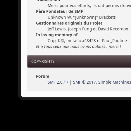
Merci pour vos efforts, ils ont permis d'ou
Père Fondateur de SMF
Unknown W. "[Unknown]" Brackets
Gestionnaires originels du Projet
Jeff Lewis, Joseph Fung et David Recordon
In loving memory of
Crip, K@, metallica48423 et Paul_Pauline
Et à tous ceux que nous avons oubliés : merci !
COPYRIGHTS
Forum
SMF 2.0.17
|
SMF © 2017
,
Simple Machine