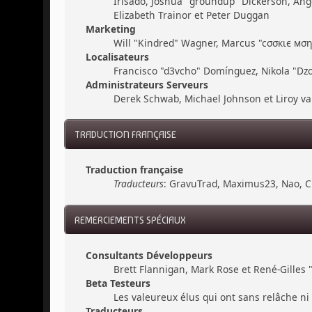
Irisado, Joshua "groundup" Dickerson, Ang
Elizabeth Trainor et Peter Duggan
Marketing
Will "Kindred" Wagner, Marcus "cσσкιє мσηѕ
Localisateurs
Francisco "d3vcho" Domínguez, Nikola "Dzo
Administrateurs Serveurs
Derek Schwab, Michael Johnson et Liroy v
TRADUCTION FRANÇAISE
Traduction française
Traducteurs
: GravuTrad, Maximus23, Nao, C
REMERCIEMENTS SPÉCIAUX
Consultants Développeurs
Brett Flannigan, Mark Rose et René-Gilles
Beta Testeurs
Les valeureux élus qui ont sans relâche ni 
Traducteurs