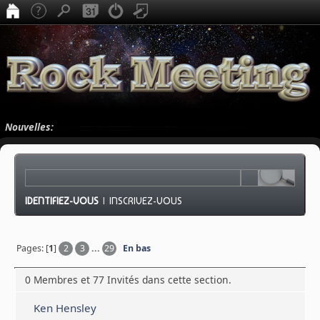
Nouvelles:
IDENTIFIEZ-VOUS
|
INSCRIVEZ-VOUS
Pages: [
1
]
2
3
...
29
En bas
0 Membres et 77 Invités dans cette section.
Ken Hensley