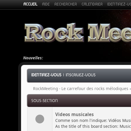
ACCUEIL
AIDE
RECHERCHER
CALENDRIER
IDENTIFIEZ-
Nouvelles:
IDENTIFIEZ-VOUS
|
INSCRIVEZ-VOUS
RockMeeting - Le carrefour des rocks mélodiques
SOUS-SECTION
Videos musicales
Comme son nom l'indique: Vidéos Musi
As the title of this board section: Music