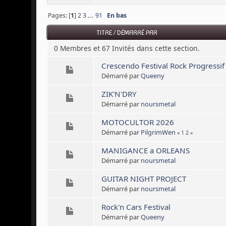
Pages: [
1
]
2
3
...
91
En bas
TITRE
/
DÉMARRÉ PAR
0 Membres et 67 Invités dans cette section.
Crescendo Festival Rock Progressif
Démarré par
Queeny
ZIK'N'DRY
Démarré par
noursmetal
MOTOCULTOR 2026
Démarré par
PilgrimWen
«
1
2
»
MANIGANCE a ORLEANS
Démarré par
noursmetal
GUITAR NIGHT PROJECT
Démarré par
noursmetal
Rock'n Cars Festival
Démarré par
Queeny