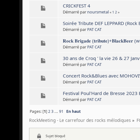
CRICKFEST 4
Démarré par
noursmetal
«
1
2
»
Soirée Tribute DEF LEPPARD (Rock
Démarré par
PAT CAT
𝐑𝐨𝐜𝐤 𝐁𝐫𝐢𝐠𝐚𝐝𝐞 (𝐭𝐫𝐢𝐛𝐮𝐭𝐞)+𝐁𝐥𝐚𝐜𝐤𝐁𝐞𝐞𝐫 (w
Démarré par
PAT CAT
30 ans de Croq ' la vie 26 & 27 Jan
Démarré par
PAT CAT
Concert Rock&Blues avec MOHOVIVI
Démarré par
PAT CAT
Festival Poul'Hard de Bresse 2023 
Démarré par
PAT CAT
Pages: [
1
]
2
3
...
91
En haut
RockMeeting - Le carrefour des rocks mélodiques
»
F
Sujet bloqué