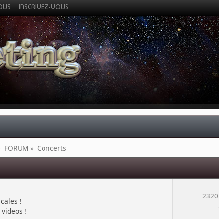
VOUS
INSCRIVEZ-VOUS
»
FORUM
»
Concerts
2320
cales !
 videos !