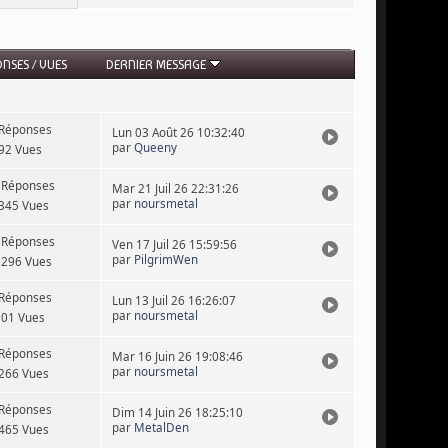
ONSES
/
VUES
DERNIER MESSAGE
 Réponses
Lun 03 Août 26 10:32:40
par
Queeny
92 Vues
 Réponses
Mar 21 Juil 26 22:31:26
par
noursmetal
345 Vues
 Réponses
Ven 17 Juil 26 15:59:56
par
PilgrimWen
9296 Vues
 Réponses
Lun 13 Juil 26 16:26:07
par
noursmetal
501 Vues
 Réponses
Mar 16 Juin 26 19:08:46
par
noursmetal
266 Vues
 Réponses
Dim 14 Juin 26 18:25:10
par
MetalDen
465 Vues