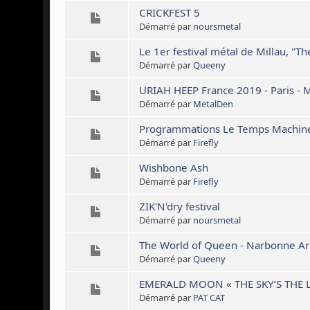
CRICKFEST 5
Démarré par
noursmetal
Le 1er festival métal de Millau, "
Démarré par
Queeny
URIAH HEEP France 2019 - Paris - M
Démarré par
MetalDen
Programmations Le Temps Machine à
Démarré par
Firefly
Wishbone Ash
Démarré par
Firefly
ZIK'N'dry festival
Démarré par
noursmetal
The World of Queen - Narbonne Ar
Démarré par
Queeny
EMERALD MOON « THE SKY’S THE LIM
Démarré par
PAT CAT