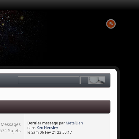
Dernier message
par
MetalDen
 Messages
dans
Ken Hensley
574 Sujets
le Sam 06 Fév 21 22:50:17