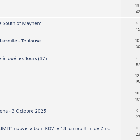
13
6
The South of Mayhem"
0
1
arseille - Toulouse
10
3
 Joué les Tours (37)
6
8
12
15
10
10
ena - 3 Octobre 2025
0
2
IT" nouvel album RDV le 13 juin au Brin de Zinc
0
2