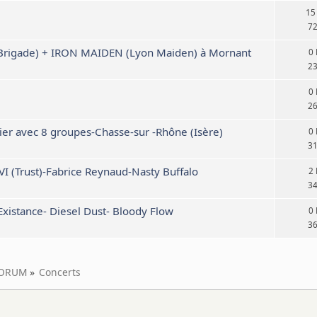
15
7
 Brigade) + IRON MAIDEN (Lyon Maiden) à Mornant
0
2
0
2
vier avec 8 groupes-Chasse-sur -Rhône (Isère)
0
3
 (Trust)-Fabrice Reynaud-Nasty Buffalo
2
3
Existance- Diesel Dust- Bloody Flow
0
3
ORUM
»
Concerts