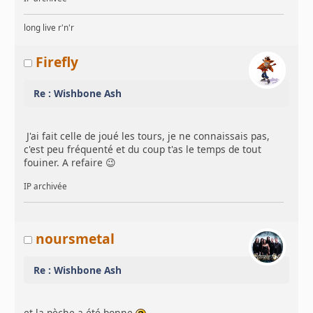
long live r'n'r
Firefly
Re : Wishbone Ash
J'ai fait celle de joué les tours, je ne connaissais pas,
c'est peu fréquenté et du coup t'as le temps de tout
fouiner. A refaire 😉
IP archivée
noursmetal
Re : Wishbone Ash
et la pèche a été bonne