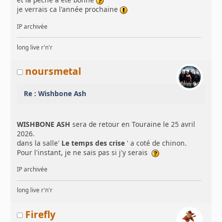
je verrais ca l'année prochaine
IP archivée
long live r'n'r
noursmetal
Re : Wishbone Ash
WISHBONE ASH
sera de retour en Touraine le 25 avril
2026.
dans la salle'
Le temps des crise
' a coté de chinon.
Pour l'instant, je ne sais pas si j'y serais
IP archivée
long live r'n'r
Firefly