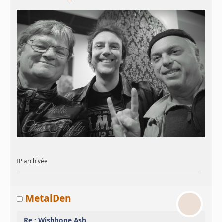
IP archivée
MetalDen
Re : Wishbone Ash