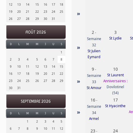
12
13
14
15
16
17
18
19
20
21
22
23
24
25
»
26
27
28
29
30
31
2
3
AOÛT 2026
-
St Lydie
S
Semaine
D
L
M
M
J
V
S
32
»
St Julien
1
Eymard
2
3
4
5
6
7
8
9
10
11
12
13
14
15
9
10
-
16
17
18
19
20
21
22
St Laurent
Semaine
»
Anniversaires :
23
24
25
26
27
28
29
33
Dovilotinel
St Amour
30
31
(54)
16
17
-
SEPTEMBRE 2026
St Hyacinthe
Semaine
»
An
34
D
L
M
M
J
V
S
Armel
1
2
3
4
5
6
7
8
9
10
11
12
23
24
-