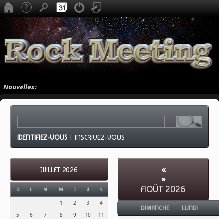
Nouvelles:
IDENTIFIEZ-VOUS
|
INSCRIVEZ-VOUS
«
JUILLET 2026
»
AOÛT 2026
D
L
M
M
J
V
S
1
2
3
4
DIMANCHE
LUNDI
5
6
7
8
9
10
11