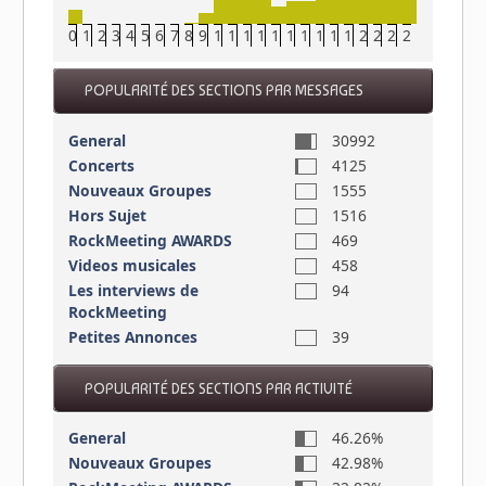
0
1
2
3
4
5
6
7
8
9
10
11
12
13
14
15
16
17
18
19
20
21
22
23
POPULARITÉ DES SECTIONS PAR MESSAGES
General
30992
Concerts
4125
Nouveaux Groupes
1555
Hors Sujet
1516
RockMeeting AWARDS
469
Videos musicales
458
Les interviews de
94
RockMeeting
Petites Annonces
39
POPULARITÉ DES SECTIONS PAR ACTIVITÉ
General
46.26%
Nouveaux Groupes
42.98%