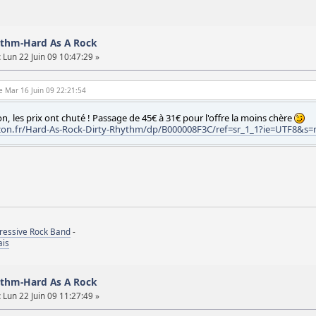
hythm-Hard As A Rock
:
Lun 22 Juin 09 10:47:29 »
le Mar 16 Juin 09 22:21:54
, les prix ont chuté ! Passage de 45€ à 31€ pour l'offre la moins chère
on.fr/Hard-As-Rock-Dirty-Rhythm/dp/B000008F3C/ref=sr_1_1?ie=UTF8&s
gressive Rock Band
-
ais
hythm-Hard As A Rock
:
Lun 22 Juin 09 11:27:49 »