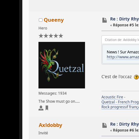
Re : Dirty R
Queeny
«
Réponse #5 le
Hero
Citation de: Axldobby 
News ! Sur Amazon
http://www.amaz
C'est de l'occaz
Messages: 1934
Acoustic Fire
-
The Show must go on.....
Quetzal - French Pro
Rock progressif franç
Re : Dirty R
Axldobby
«
Réponse #6 le
Invité