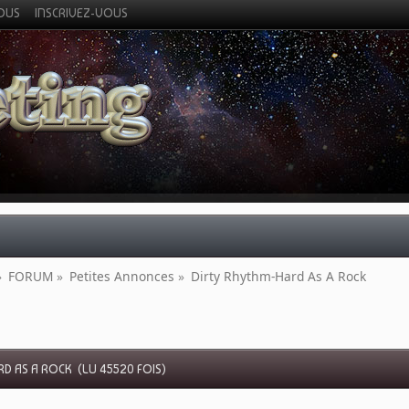
VOUS
INSCRIVEZ-VOUS
»
FORUM
»
Petites Annonces
»
Dirty Rhythm-Hard As A Rock
D AS A ROCK (LU 45520 FOIS)