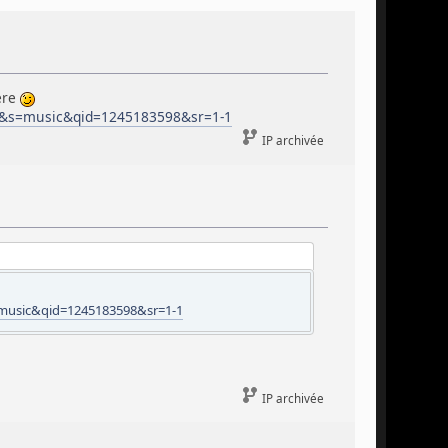
ère
F8&s=music&qid=1245183598&sr=1-1
IP archivée
=music&qid=1245183598&sr=1-1
IP archivée