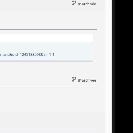
IP archivée
=music&qid=1245183598&sr=1-1
IP archivée