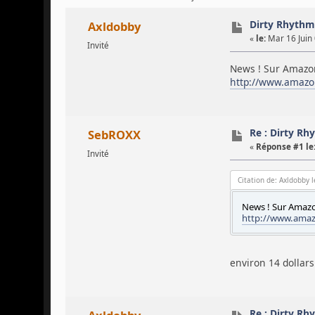
Dirty Rhythm
Axldobby
«
le:
Mar 16 Juin 
Invité
News ! Sur Amazon,
http://www.amazo
Re : Dirty R
SebROXX
«
Réponse #1 le
Invité
Citation de: Axldobby 
News ! Sur Amazon
http://www.amaz
environ 14 dollar
Re : Dirty R