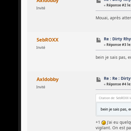
Axldobby
«
Réponse #2 le
Invité
Mouai, après attent
Re : Dirty R
SebROXX
«
Réponse #3 le
Invité
bein je sais pas, 
Re : Re : Dir
Axldobby
«
Réponse #4 le
Invité
Citation de: SebROXX l
bein je sais pas, 
+1
J'ai eu quel
vigilant. On est p