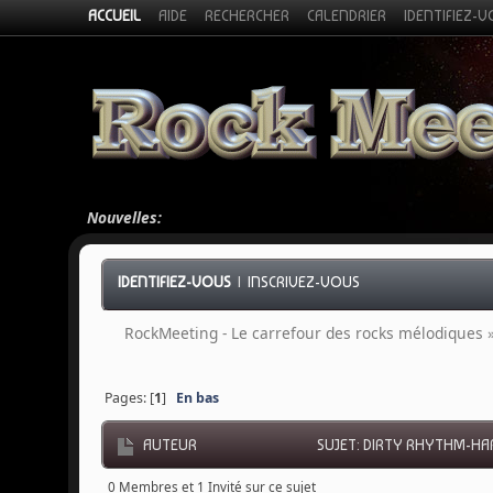
ACCUEIL
AIDE
RECHERCHER
CALENDRIER
IDENTIFIEZ-
Nouvelles:
IDENTIFIEZ-VOUS
|
INSCRIVEZ-VOUS
RockMeeting - Le carrefour des rocks mélodiques
Pages: [
1
]
En bas
AUTEUR
SUJET: DIRTY RHYTHM-HAR
0 Membres et 1 Invité sur ce sujet