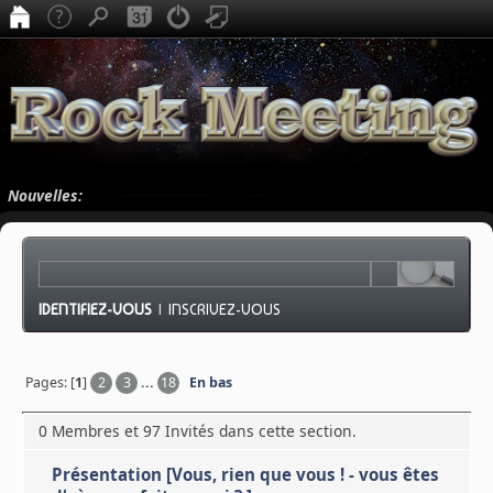
Nouvelles:
IDENTIFIEZ-VOUS
|
INSCRIVEZ-VOUS
Pages: [
1
]
2
3
...
18
En bas
0 Membres et 97 Invités dans cette section.
Présentation [Vous, rien que vous ! - vous êtes