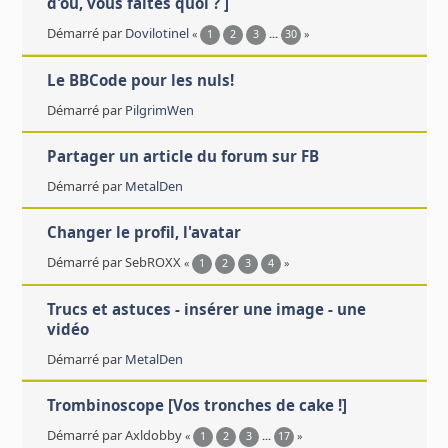
d'où, vous faites quoi ? ]
Démarré par
Dovilotinel
«
1
2
3
...
30
»
Le BBCode pour les nuls!
Démarré par
PilgrimWen
Partager un article du forum sur FB
Démarré par
MetalDen
Changer le profil, l'avatar
Démarré par SebROXX
«
1
2
3
4
»
Trucs et astuces - insérer une image - une
vidéo
Démarré par
MetalDen
Trombinoscope [Vos tronches de cake !]
Démarré par Axldobby
«
1
2
3
...
17
»