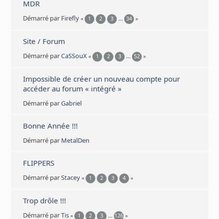
MDR
Démarré par
Firefly
«
1
2
3
...
34
»
Site / Forum
Démarré par
CaSSouX
«
1
2
3
...
52
»
Impossible de créer un nouveau compte pour
accéder au forum « intégré »
Démarré par
Gabriel
Bonne Année !!!
Démarré par
MetalDen
FLIPPERS
Démarré par
Stacey
«
1
2
3
4
»
Trop drôle !!!
Démarré par
Tis
«
1
2
3
...
126
»