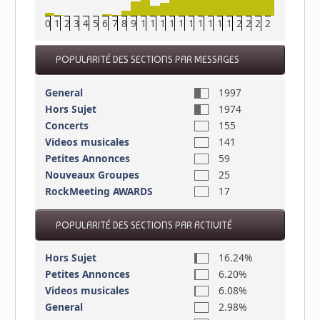
0
1
2
3
4
5
6
7
8
9
10
11
12
13
14
15
16
17
18
19
20
21
22
23
POPULARITÉ DES SECTIONS PAR MESSAGES
General
1997
Hors Sujet
1974
Concerts
155
Videos musicales
141
Petites Annonces
59
Nouveaux Groupes
25
RockMeeting AWARDS
17
POPULARITÉ DES SECTIONS PAR ACTIVITÉ
Hors Sujet
16.24%
Petites Annonces
6.20%
Videos musicales
6.08%
General
2.98%