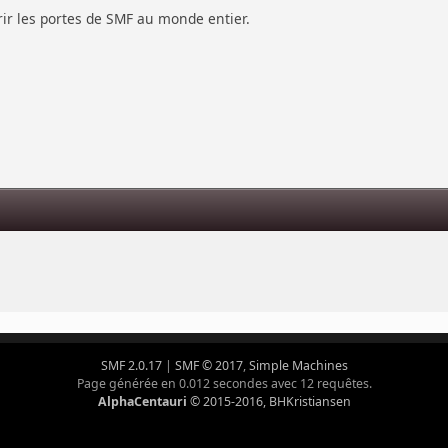
vrir les portes de SMF au monde entier.
s
SMF 2.0.17
|
SMF © 2017
,
Simple Machines
Page générée en 0.012 secondes avec 12 requêtes.
AlphaCentauri
© 2015-2016, BHKristiansen