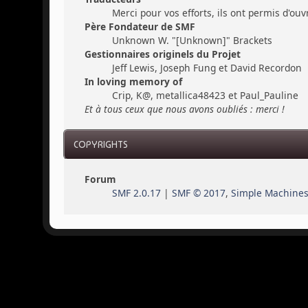
Merci pour vos efforts, ils ont permis d'ou
Père Fondateur de SMF
Unknown W. "[Unknown]" Brackets
Gestionnaires originels du Projet
Jeff Lewis, Joseph Fung et David Recordon
In loving memory of
Crip, K@, metallica48423 et Paul_Pauline
Et à tous ceux que nous avons oubliés : merci !
COPYRIGHTS
Forum
SMF 2.0.17
|
SMF © 2017
,
Simple Machine