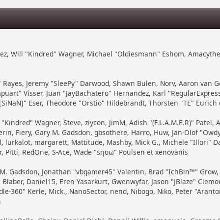
zález, Will "Kindred" Wagner, Michael "Oldiesmann" Eshom, Amacythe
7" Rayes, Jeremy "SleePy" Darwood, Shawn Bulen, Norv, Aaron van Ge
puart" Visser, Juan "JayBachatero" Hernandez, Karl "RegularExpre
SiNaN]" Eser, Theodore "Orstio" Hildebrandt, Thorsten "TE" Eurich 
 "Kindred" Wagner, Steve, ziycon, JimM, Adish "(F.L.A.M.E.R)" Patel, 
in, Fiery, Gary M. Gadsdon, gbsothere, Harro, Huw, Jan-Olof "Owdy"
, lurkalot, margarett, Mattitude, Mashby, Mick G., Michele "Illori" Da
, Pitti, RedOne, S-Ace, Wade "sησω" Poulsen et xenovanis
 M. Gadsdon, Jonathan "vbgamer45" Valentin, Brad "IchBin™" Grow
Blaber, Daniel15, Eren Yasarkurt, Gwenwyfar, Jason "JBlaze" Clemons,
360" Kerle, Mick., NanoSector, nend, Nibogo, Niko, Peter "Arantor"
h