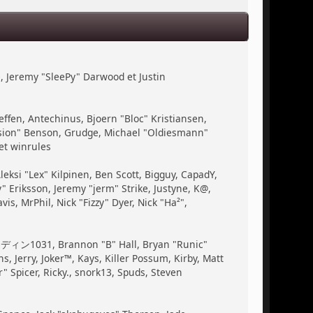
, Jeremy "SleePy" Darwood et Justin
ffen, Antechinus, Bjoern "Bloc" Kristiansen,
ssion" Benson, Grudge, Michael "Oldiesmann"
et winrules
Aleksi "Lex" Kilpinen, Ben Scott, Bigguy, CapadY,
 Eriksson, Jeremy "jerm" Strike, Justyne, K@,
vis, MrPhil, Nick "Fizzy" Dyer, Nick "Ha²",
, ディン1031, Brannon "B" Hall, Bryan "Runic"
 Jerry, Joker™, Kays, Killer Possum, Kirby, Matt
 Spicer, Ricky., snork13, Spuds, Steven