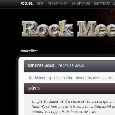
ACCUEIL
AIDE
RECHERCHER
CALENDRIER
IDENTIFIEZ-
Nouvelles:
IDENTIFIEZ-VOUS
|
INSCRIVEZ-VOUS
RockMeeting - Le carrefour des rocks mélodiques
CRÉDITS
Simple Machines tient à remercier tous ceux qui ont 
Nous n'y serions pas arrivés sans vous. Cela inclut no
retours, vos rapports de bugs et vos avis.