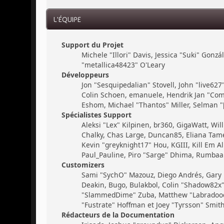
L'ÉQUIPE
Support du Projet
Michele "Illori" Davis, Jessica "Suki" Gon
"metallica48423" O'Leary
Développeurs
Jon "Sesquipedalian" Stovell, John "live62
Colin Schoen, emanuele, Hendrik Jan "Com
Eshom, Michael "Thantos" Miller, Selman "[
Spécialistes Support
Aleksi "Lex" Kilpinen, br360, GigaWatt, Will
Chalky, Chas Large, Duncan85, Eliana Tamer
Kevin "greyknight17" Hou, KGIII, Kill Em All
Paul_Pauline, Piro "Sarge" Dhima, Rumbaar
Customizers
Sami "SychO" Mazouz, Diego Andrés, Gary
Deakin, Bugo, Bulakbol, Colin "Shadow82x" 
"SlammedDime" Zuba, Matthew "Labradoodle-
"Fustrate" Hoffman et Joey "Tyrsson" Smit
Rédacteurs de la Documentation