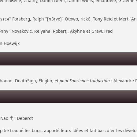
ellinaBelle, Chainy, Daniel Diehl, Dannii Willis, emanuele, Graeme
тєя" Forsberg, Ralph "[n3rve]" Otowo, rickC, Tony Reid et Mert "An
nny" Novaković, Relyana, Robert., Akyhne et GravuTrad
an Hoewijk
hadon, DeathSign, Eleglin,
et pour l'ancienne traduction
: Alexandre P
 "Nao 尚" Deberdt
pitié traqué les bugs, apporté leurs idées et fait basculer les déve