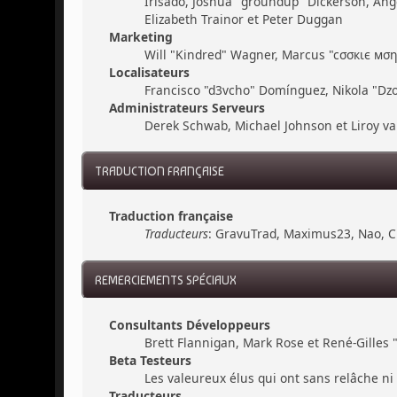
Irisado, Joshua "groundup" Dickerson, Ang
Elizabeth Trainor et Peter Duggan
Marketing
Will "Kindred" Wagner, Marcus "cσσкιє мσηѕ
Localisateurs
Francisco "d3vcho" Domínguez, Nikola "Dzo
Administrateurs Serveurs
Derek Schwab, Michael Johnson et Liroy v
TRADUCTION FRANÇAISE
Traduction française
Traducteurs
: GravuTrad, Maximus23, Nao, C
REMERCIEMENTS SPÉCIAUX
Consultants Développeurs
Brett Flannigan, Mark Rose et René-Gilles
Beta Testeurs
Les valeureux élus qui ont sans relâche ni 
Traducteurs