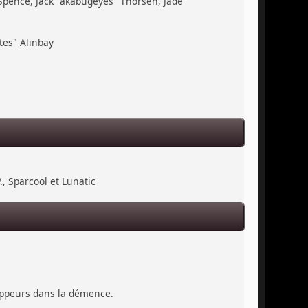
 Spence, Jack "akabugeyes" Thorsen, Jade
tes" Alınbay
., Sparcool et Lunatic
loppeurs dans la démence.