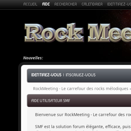
ACCUEIL
AIDE
RECHERCHER
CALENDRIER
IDENTIFIEZ-
Nouvelles:
IDENTIFIEZ-VOUS
|
INSCRIVEZ-VOUS
RockMeeting - Le carrefour des rocks mélodiques
AIDE UTILISATEUR SMF
Bienvenue sur RockMeeting - Le carrefour des ro
SMF est la solution forum élégante, efficace, puis