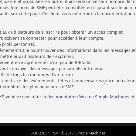
ligente et organisée. En outre, il possède un certain nombre de fon
ses fonctions de SMF peut être consultée en cliquant sur le point d
sents sur cette page. Ces liens vous mèneront à la documentation cen
ux utilisateurs de s'inscrire pour obtenir un accès complet.
eurs doivent se connecter pour accéder à leur compte.
profil personnel.
rêmement utile pour trouver des informations dans les messages et 
ettre aux utilisateurs de s'exprimer.
euvent être agrémentés d'un peu de BBCode.
uvent s'envoyer des messages personnels entre eux.
affiche tous les membres d'un forum.
r une trace des événements, fêtes et anniversaires grâce au calendr
ctionnalités les plus populaires d'SMF.
MF, veuillez consulter la
documentation Wiki de Simple Machines
et
SMF 2.0.17
|
SMF © 2017
,
Simple Machines