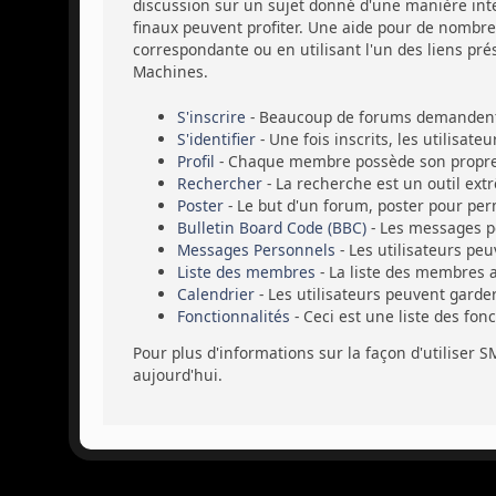
discussion sur un sujet donné d'une manière intel
finaux peuvent profiter. Une aide pour de nombreu
correspondante ou en utilisant l'un des liens pré
Machines.
S'inscrire
- Beaucoup de forums demandent a
S'identifier
- Une fois inscrits, les utilisat
Profil
- Chaque membre possède son propre 
Rechercher
- La recherche est un outil ext
Poster
- Le but d'un forum, poster pour perm
Bulletin Board Code (BBC)
- Les messages p
Messages Personnels
- Les utilisateurs pe
Liste des membres
- La liste des membres 
Calendrier
- Les utilisateurs peuvent garde
Fonctionnalités
- Ceci est une liste des fon
Pour plus d'informations sur la façon d'utiliser S
aujourd'hui.