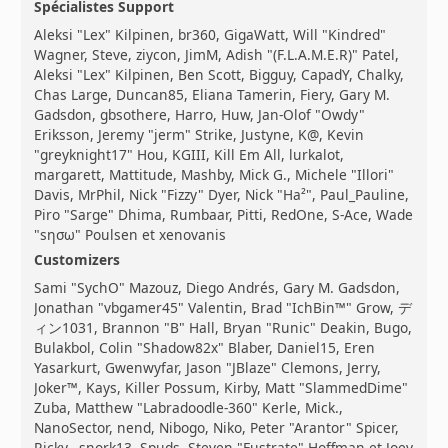
Spécialistes Support
Aleksi "Lex" Kilpinen, br360, GigaWatt, Will "Kindred"
Wagner, Steve, ziycon, JimM, Adish "(F.L.A.M.E.R)" Patel,
Aleksi "Lex" Kilpinen, Ben Scott, Bigguy, CapadY, Chalky,
Chas Large, Duncan85, Eliana Tamerin, Fiery, Gary M.
Gadsdon, gbsothere, Harro, Huw, Jan-Olof "Owdy"
Eriksson, Jeremy "jerm" Strike, Justyne, K@, Kevin
"greyknight17" Hou, KGIII, Kill Em All, lurkalot,
margarett, Mattitude, Mashby, Mick G., Michele "Illori"
Davis, MrPhil, Nick "Fizzy" Dyer, Nick "Ha²", Paul_Pauline,
Piro "Sarge" Dhima, Rumbaar, Pitti, RedOne, S-Ace, Wade
"sησω" Poulsen et xenovanis
Customizers
Sami "SychO" Mazouz, Diego Andrés, Gary M. Gadsdon,
Jonathan "vbgamer45" Valentin, Brad "IchBin™" Grow, デ
ィン1031, Brannon "B" Hall, Bryan "Runic" Deakin, Bugo,
Bulakbol, Colin "Shadow82x" Blaber, Daniel15, Eren
Yasarkurt, Gwenwyfar, Jason "JBlaze" Clemons, Jerry,
Joker™, Kays, Killer Possum, Kirby, Matt "SlammedDime"
Zuba, Matthew "Labradoodle-360" Kerle, Mick.,
NanoSector, nend, Nibogo, Niko, Peter "Arantor" Spicer,
Ricky., snork13, Spuds, Steven "Fustrate" Hoffman et Joey