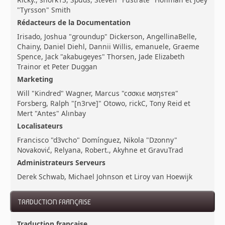
"Tyrsson" Smith
Rédacteurs de la Documentation
Irisado, Joshua "groundup" Dickerson, AngellinaBelle,
Chainy, Daniel Diehl, Dannii Willis, emanuele, Graeme
Spence, Jack "akabugeyes" Thorsen, Jade Elizabeth
Trainor et Peter Duggan
Marketing
Will "Kindred" Wagner, Marcus "cσσкιє мσηѕтєя"
Forsberg, Ralph "[n3rve]" Otowo, rickC, Tony Reid et
Mert "Antes" Alınbay
Localisateurs
Francisco "d3vcho" Domínguez, Nikola "Dzonny"
Novaković, Relyana, Robert., Akyhne et GravuTrad
Administrateurs Serveurs
Derek Schwab, Michael Johnson et Liroy van Hoewijk
TRADUCTION FRANÇAISE
Traduction française