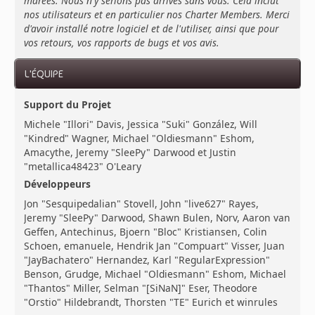
marées. Nous n'y serions pas arrivés sans vous. Cela inclut
nos utilisateurs et en particulier nos Charter Members. Merci
d'avoir installé notre logiciel et de l'utiliser, ainsi que pour
vos retours, vos rapports de bugs et vos avis.
L'ÉQUIPE
Support du Projet
Michele "Illori" Davis, Jessica "Suki" González, Will
"Kindred" Wagner, Michael "Oldiesmann" Eshom,
Amacythe, Jeremy "SleePy" Darwood et Justin
"metallica48423" O'Leary
Développeurs
Jon "Sesquipedalian" Stovell, John "live627" Rayes,
Jeremy "SleePy" Darwood, Shawn Bulen, Norv, Aaron van
Geffen, Antechinus, Bjoern "Bloc" Kristiansen, Colin
Schoen, emanuele, Hendrik Jan "Compuart" Visser, Juan
"JayBachatero" Hernandez, Karl "RegularExpression"
Benson, Grudge, Michael "Oldiesmann" Eshom, Michael
"Thantos" Miller, Selman "[SiNaN]" Eser, Theodore
"Orstio" Hildebrandt, Thorsten "TE" Eurich et winrules