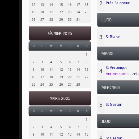
2
Prés Seigneur
12
13
14
15
16
17
18
19
20
21
22
23
24
25
26
27
28
29
30
31
LUNDI
FÉVRIER 2025
3
St Blaise
D
L
M
M
J
V
S
MARDI
1
2
3
4
5
6
7
8
St Véronique
4
9
10
11
12
13
14
15
Anniversaires :
zetl
16
17
18
19
20
21
22
23
24
25
26
27
28
MERCREDI
MARS 2025
5
St Gaston
D
L
M
M
J
V
S
1
JEUDI
2
3
4
5
6
7
8
9
10
11
12
13
14
15
6
St Gaston