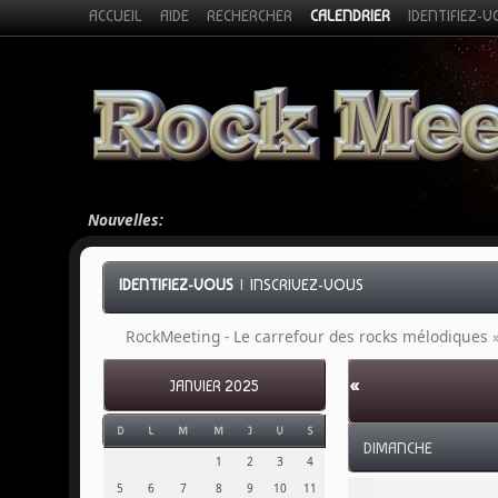
ACCUEIL
AIDE
RECHERCHER
CALENDRIER
IDENTIFIEZ-
Nouvelles:
IDENTIFIEZ-VOUS
|
INSCRIVEZ-VOUS
RockMeeting - Le carrefour des rocks mélodiques
«
JANVIER 2025
D
L
M
M
J
V
S
DIMANCHE
1
2
3
4
5
6
7
8
9
10
11