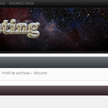
VOUS
INSCRIVEZ-VOUS
»
Profil de aorfreak
»
Résumé