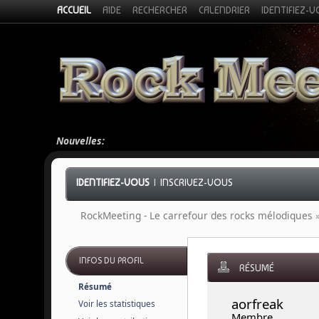
ACCUEIL
AIDE
RECHERCHER
CALENDRIER
IDENTIFIEZ-
Nouvelles:
IDENTIFIEZ-VOUS
|
INSCRIVEZ-VOUS
RockMeeting - Le carrefour des rocks mélodiques
INFOS DU PROFIL
RÉSUMÉ
Résumé
aorfreak 
Voir les statistiques
Membre