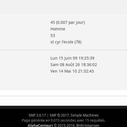
45 (0.007 par jour)
Homme
53
st cyr l'ecole (78)
Lun 15 Juin 09 19:25:39
Sam 08 Août 26 18:36:02
Ven 14 Mai 10 21:32:43
SMF 2.0.17
|
SMF © 2017
,
Simple Machines
Page générée en 0.015 secondes avec 15 requêtes.
AlphaCentauri
© 2015-2016, BHKristiansen