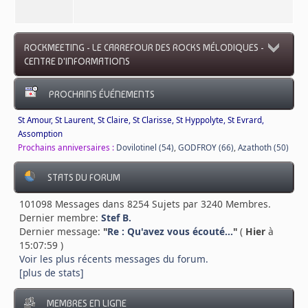
ROCKMEETING - LE CARREFOUR DES ROCKS MÉLODIQUES -
CENTRE D'INFORMATIONS
PROCHAINS ÉVÉNEMENTS
St Amour, St Laurent, St Claire, St Clarisse, St Hyppolyte, St Evrard,
Assomption
Prochains anniversaires :
Dovilotinel (54)
,
GODFROY (66)
,
Azathoth (50)
STATS DU FORUM
101098 Messages dans 8254 Sujets par 3240 Membres.
Dernier membre:
Stef B.
Dernier message:
"
Re : Qu'avez vous écouté...
"
(
Hier
à
15:07:59 )
Voir les plus récents messages du forum.
[plus de stats]
MEMBRES EN LIGNE