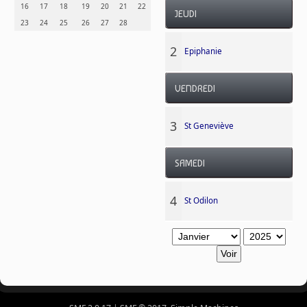
16
17
18
19
20
21
22
JEUDI
23
24
25
26
27
28
2
Epiphanie
VENDREDI
3
St Geneviève
SAMEDI
4
St Odilon