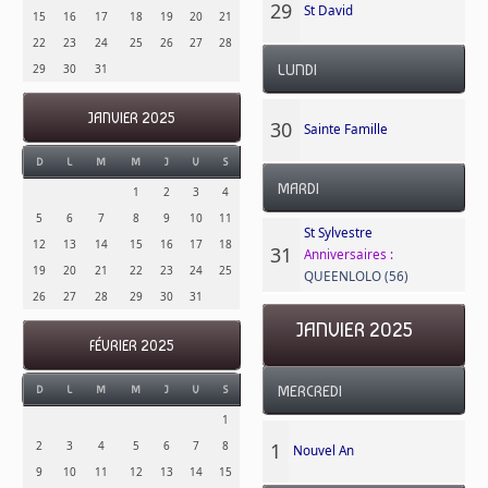
29
St David
15
16
17
18
19
20
21
22
23
24
25
26
27
28
29
30
31
LUNDI
JANVIER 2025
30
Sainte Famille
D
L
M
M
J
V
S
MARDI
1
2
3
4
5
6
7
8
9
10
11
St Sylvestre
12
13
14
15
16
17
18
31
Anniversaires :
19
20
21
22
23
24
25
QUEENLOLO (56)
26
27
28
29
30
31
JANVIER 2025
FÉVRIER 2025
MERCREDI
D
L
M
M
J
V
S
1
1
2
3
4
5
6
7
8
Nouvel An
9
10
11
12
13
14
15