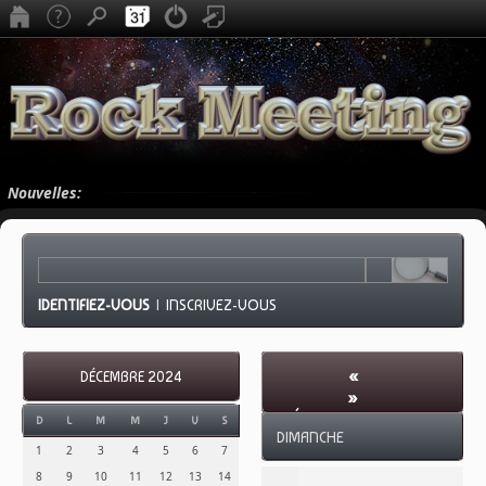
Nouvelles:
IDENTIFIEZ-VOUS
|
INSCRIVEZ-VOUS
«
DÉCEMBRE 2024
»
DÉCEMBRE 2024
-
D
L
M
M
J
V
S
DIMANCHE
SEMAINE 53
1
2
3
4
5
6
7
8
9
10
11
12
13
14