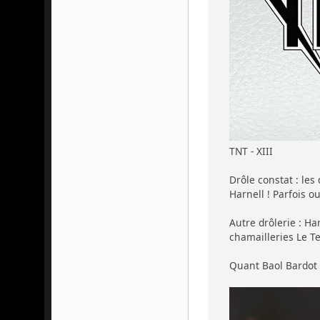
TNT - XIII
Drôle constat : les
Harnell ! Parfois o
Autre drôlerie : H
chamailleries Le Te
Quant Baol Bardot B