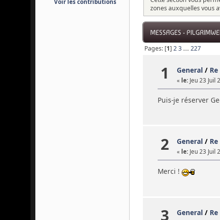
Voir les contributions
zones auxquelles vous a
MESSAGES - PILGRIMW
Pages: [
1
]
2
3
...
227
1
General
/
Re 
«
le:
Jeu 23 Juil 
Puis-je réserver Ge
2
General
/
Re
«
le:
Jeu 23 Juil 
Merci !
3
General
/
Re