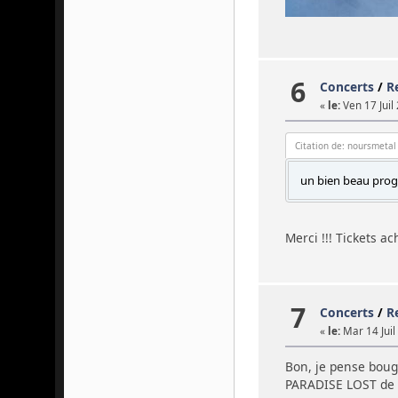
6
Concerts
/
R
«
le:
Ven 17 Juil
Citation de: noursmetal
un bien beau progr
Merci !!! Tickets ac
7
Concerts
/
R
«
le:
Mar 14 Juil
Bon, je pense bou
PARADISE LOST de 1