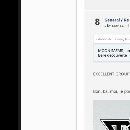
8
General
/
Re 
«
le:
Mar 14 Juil
Citation de: Queeny le 
MOON SAFARI, un r
Belle découverte
EXCELLENT GROUPE
Bon, ba, moi, je p