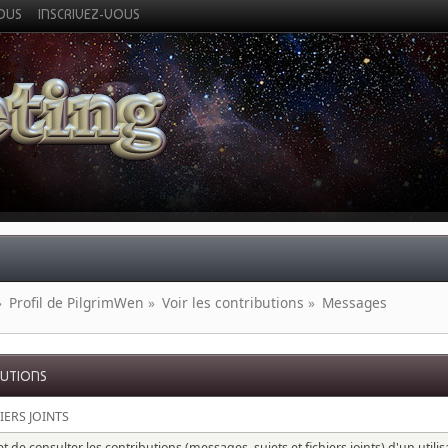
VOUS
INSCRIVEZ-VOUS
»
Profil de PilgrimWen
»
Voir les contributions
»
Messages
BUTIONS
IERS JOINTS
 de consulter les contributions (messages, sujets et fichiers joints) d'un utili