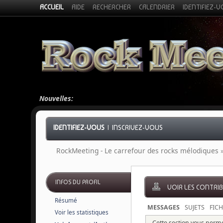
ACCUEIL
AIDE
RECHERCHER
CALENDRIER
IDENTIFIEZ-
Nouvelles:
IDENTIFIEZ-VOUS
|
INSCRIVEZ-VOUS
RockMeeting - Le carrefour des rocks mélodiques
INFOS DU PROFIL
VOIR LES CONTRI
Résumé
MESSAGES
SUJETS
FICH
Voir les statistiques
Cette section vous permet