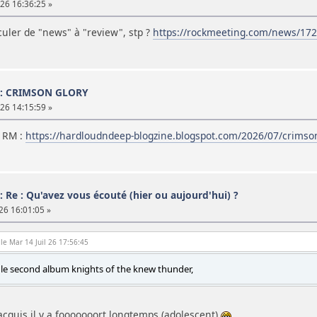
 26 16:36:25 »
culer de "news" à "review", stp ?
https://rockmeeting.com/news/172
 : CRIMSON GLORY
 26 14:15:59 »
r RM :
https://hardloudndeep-blogzine.blogspot.com/2026/07/crimson
: Re : Qu'avez vous écouté (hier ou aujourd'hui) ?
 26 16:01:05 »
 le Mar 14 Juil 26 17:56:45
T le second album knights of the knew thunder,
cquis il y a fooooooort longtemps (adolescent)