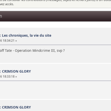
vez accès.
EN
: Les chroniques, la vie du site
26 18:34:21 »
off Tate - Operation Mindcrime III, svp ?
 : CRIMSON GLORY
26 18:33:18 »
 : CRIMSON GLORY