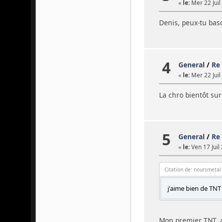
«
le:
Mer 22 Juil
Denis, peux-tu bas
4
General
/
Re
«
le:
Mer 22 Juil
La chro bientôt su
5
General
/
Re 
«
le:
Ven 17 Juil
Citation de: noursmetal
j'aime bien de TN
Mon premier TNT, a