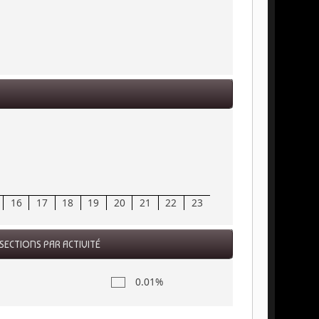
16
17
18
19
20
21
22
23
SECTIONS PAR ACTIVITÉ
0.01%