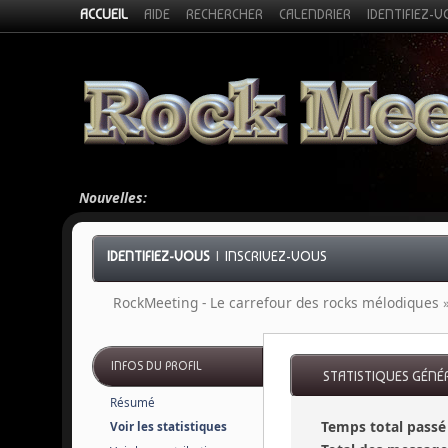
ACCUEIL
AIDE
RECHERCHER
CALENDRIER
IDENTIFIEZ-
Nouvelles:
IDENTIFIEZ-VOUS
|
INSCRIVEZ-VOUS
RockMeeting - Le carrefour des rocks mélodiques
INFOS DU PROFIL
STATISTIQUES GÉNÉ
Résumé
Temps total passé 
Voir les statistiques