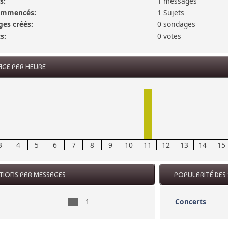
s:
1 messages
commencés:
1 Sujets
es créés:
0 sondages
s:
0 votes
AGE PAR HEURE
3
4
5
6
7
8
9
10
11
12
13
14
15
CTIONS PAR MESSAGES
POPULARITÉ DES 
1
Concerts