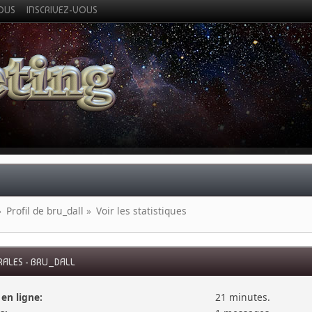
VOUS
INSCRIVEZ-VOUS
»
Profil de bru_dall
»
Voir les statistiques
RALES - BRU_DALL
en ligne:
21 minutes.