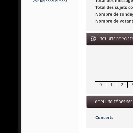
Total des message
Voir les contributions
Total des sujets 
Nombre de sondag
Nombre de votant
ACTIVITÉ DE POST
0
1
2
POPULARITÉ DES SE
Concerts