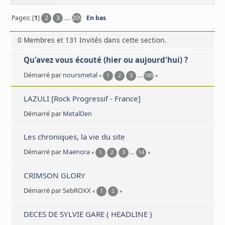
Pages: [
1
]
2
3
...
209
En bas
0 Membres et 131 Invités dans cette section.
Qu'avez vous écouté (hier ou aujourd'hui) ?
Démarré par
noursmetal
«
1
2
3
...
180
»
LAZULI [Rock Progressif - France]
Démarré par
MetalDen
Les chroniques, la vie du site
Démarré par
Maënora
«
1
2
3
...
14
»
CRIMSON GLORY
Démarré par SebROXX
«
1
2
»
DECES DE SYLVIE GARE ( HEADLINE )