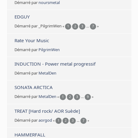
Démarré par
noursmetal
EDGUY
Démarré par _PilgrimWen
«
1
2
3
...
7
»
Rate Your Music
Démarré par
PilgrimWen
INDUCTION - Power metal progressif
Démarré par
MetalDen
SONATA ARCTICA
Démarré par
MetalDen
«
1
2
3
...
9
»
TREAT [Hard rock/ AOR Suède]
Démarré par
aorgod
«
1
2
3
...
7
»
HAMMERFALL