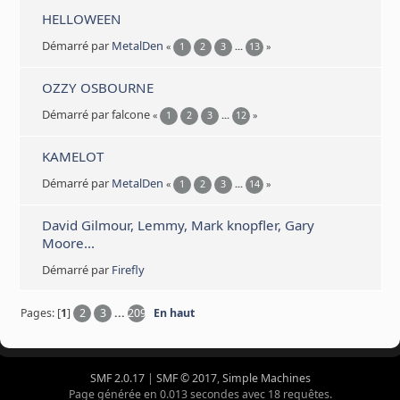
HELLOWEEN
Démarré par
MetalDen
«
1
2
3
...
13
»
OZZY OSBOURNE
Démarré par falcone
«
1
2
3
...
12
»
KAMELOT
Démarré par
MetalDen
«
1
2
3
...
14
»
David Gilmour, Lemmy, Mark knopfler, Gary
Moore...
Démarré par
Firefly
Pages: [
1
]
2
3
...
209
En haut
SMF 2.0.17
|
SMF © 2017
,
Simple Machines
Page générée en 0.013 secondes avec 18 requêtes.