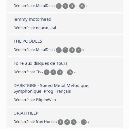
Démarré par
MetalDen
«
1
2
3
...
6
»
lemmy motorhead
Démarré par
noursmetal
THE POODLES
Démarré par
MetalDen
«
1
2
3
4
»
Foire aux disques de Tours
Démarré par
Tis
«
1
2
3
...
16
»
DARKTRIBE - Speed Metal Mélodique,
Symphonique, Prog Français
Démarré par
PilgrimWen
URIAH HEEP
Démarré par
Iron Horse
«
1
2
3
...
19
»