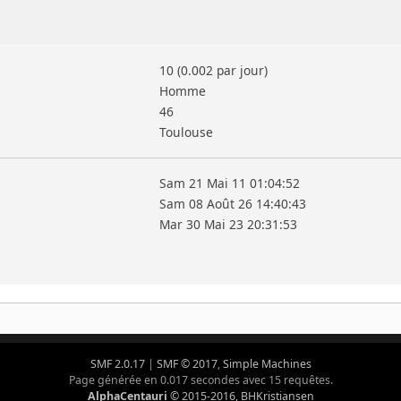
10 (0.002 par jour)
Homme
46
Toulouse
Sam 21 Mai 11 01:04:52
Sam 08 Août 26 14:40:43
Mar 30 Mai 23 20:31:53
SMF 2.0.17
|
SMF © 2017
,
Simple Machines
Page générée en 0.017 secondes avec 15 requêtes.
AlphaCentauri
© 2015-2016, BHKristiansen