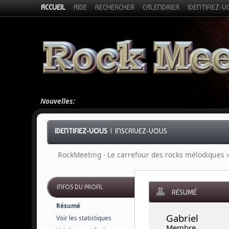
ACCUEIL
AIDE
RECHERCHER
CALENDRIER
IDENTIFIEZ-
Nouvelles:
IDENTIFIEZ-VOUS
|
INSCRIVEZ-VOUS
RockMeeting - Le carrefour des rocks mélodiques
INFOS DU PROFIL
RÉSUMÉ
Résumé
Gabriel 
Voir les statistiques
Membre