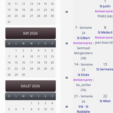
1
10
11
12
13
14
15
16
St Justin
17
18
19
20
21
22
23
»
Anniversaires
24
25
26
27
28
29
30
Phil93 (64)
31
7
8
-
Semaine
St Médard
24
JUIN 2026
Anniversaires
St Gilbert
»
jean-louis (6
Anniversaires :
D
L
M
M
J
V
S
Sammael
1
2
3
4
5
6
Morgenstern
7
8
9
10
11
12
13
(38)
14
15
16
17
18
19
20
14
15
-
Semaine
21
22
23
24
25
26
27
St Germain
25
St Elisée
28
29
30
»
Anniversaires :
luc_aorfan
JUILLET 2026
(56)
21
22
-
Semaine
D
L
M
M
J
V
S
St Alban
26
1
2
3
4
»
Eté - St
5
6
7
8
9
10
11
Rodolphe