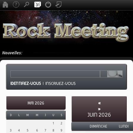
Nouvelles:
IDENTIFIEZ-VOUS
|
INSCRIVEZ-VOUS
«
MAI 2026
»
JUIN 2026
D
L
M
M
J
V
S
1
2
DIMANCHE
LUNDI
3
4
5
6
7
8
9