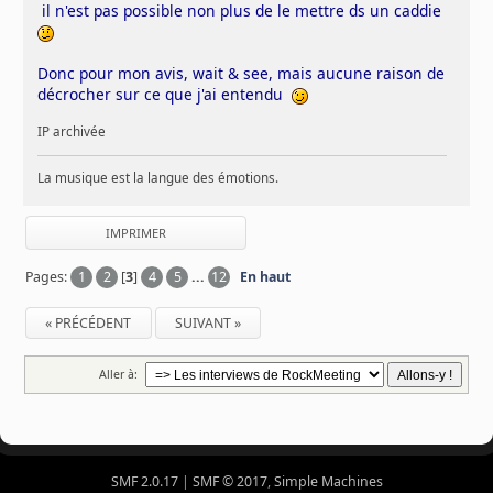
il n'est pas possible non plus de le mettre ds un caddie
Donc pour mon avis, wait & see, mais aucune raison de
décrocher sur ce que j'ai entendu
IP archivée
La musique est la langue des émotions.
IMPRIMER
Pages:
1
2
[
3
]
4
5
...
12
En haut
« PRÉCÉDENT
SUIVANT »
Aller à:
SMF 2.0.17
|
SMF © 2017
,
Simple Machines