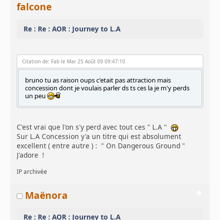
falcone
Re : Re : AOR : Journey to L.A
Citation de: Fab le Mar 25 Août 09 09:47:10
bruno tu as raison oups c'etait pas attraction mais
concession dont je voulais parler ds ts ces la je m'y perds
un peu
C'est vrai que l'on s'y perd avec tout ces " L.A "
Sur L.A Concession y'a un titre qui est absolument
excellent ( entre autre ) : " On Dangerous Ground "
J'adore !
IP archivée
Maënora
Re : Re : AOR : Journey to L.A