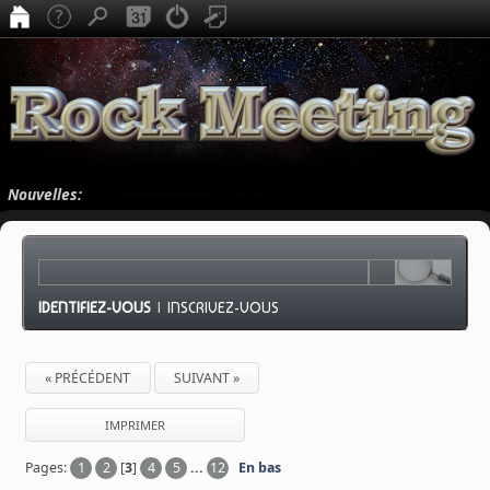
Nouvelles:
IDENTIFIEZ-VOUS
|
INSCRIVEZ-VOUS
« PRÉCÉDENT
SUIVANT »
IMPRIMER
Pages:
1
2
[
3
]
4
5
...
12
En bas