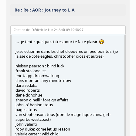
Re : Re : AOR : Journey to L.A
Citation de: Frédéric le Lun 24 Août 09 19:58:27
... je tente quelques titres pour te faire plaisir
je selectionne dans les chef d'oeuvres un peu pointus (je
laisse de coté eagles, christopher cross et autres)
nielsen pearson : blind luck
frank stallone: st
eric tagg: dreamwalking
chris montan: any minute now
dara sedaka
david roberts
dane donohue
sharon o'neill ; foreign affairs
john' o' banion: tous
pages: tous
van stephenson: tous (dont le magnifique china girl -
superbe westcoast)
john valenti
roby duke: come let us reason
valerie carter : wild child