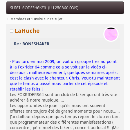
SUJET: BONESHAKER (LU 250860 FOIS)
0 Membres et 1 Invité sur ce sujet
LaHuche
Re : BONESHAKER
- Plus tard en mai 2009, on voit un groupe très au point
à la Foxrider 64 comme cela se voit sur la vidéo ci-
dessous , malheureusement, quelques semaines après,
c’est le clash avec le chanteur, Chris. Veux-tu maintenant
que le temps a passé nous parler de cet épisode et
rétablir les faits ?
Les FOXRIDERS64 sont un club de biker qui ont très vite
adhérer à notre musique.....
Les opportunités de jouer qu'ils nous ont souvent
offertes ont toujors été de grand moments pour nous......
J'ai dailleur depuis quelques temps rejoint le club en tant
que programmateur des différentes manisfestations (
concentre , père noël des bikers , concert au local !!! )Me