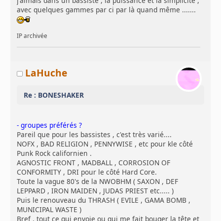
j'aimais dans un bassiste , la puissance et la simplicité ,
avec quelques gammes par ci par là quand même .......
IP archivée
LaHuche
Re : BONESHAKER
- groupes préférés ?
Pareil que pour les bassistes , c'est très varié....
NOFX , BAD RELIGION , PENNYWISE , etc pour kle côté
Punk Rock californien .
AGNOSTIC FRONT , MADBALL , CORROSION OF
CONFORMITY , DRI pour le côté Hard Core.
Toute la vague 80's de la NWOBHM ( SAXON , DEF
LEPPARD , IRON MAIDEN , JUDAS PRIEST etc..... )
Puis le renouveau du THRASH ( EVILE , GAMA BOMB ,
MUNICIPAL WASTE )
Bref , tout ce qui envoie ou qui me fait bouger la tête et