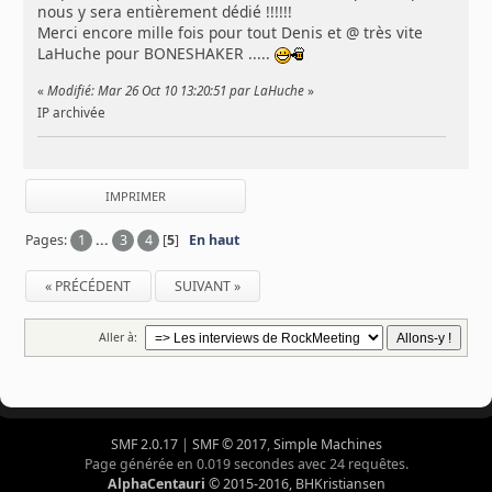
nous y sera entièrement dédié !!!!!!
Merci encore mille fois pour tout Denis et @ très vite
LaHuche pour BONESHAKER .....
«
Modifié: Mar 26 Oct 10 13:20:51 par LaHuche
»
IP archivée
IMPRIMER
Pages:
1
...
3
4
[
5
]
En haut
« PRÉCÉDENT
SUIVANT »
Aller à:
SMF 2.0.17
|
SMF © 2017
,
Simple Machines
Page générée en 0.019 secondes avec 24 requêtes.
AlphaCentauri
© 2015-2016, BHKristiansen