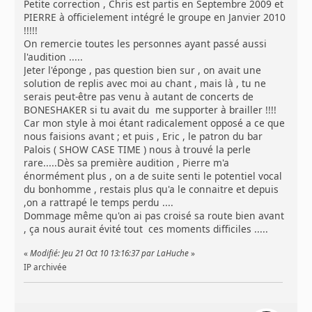
Petite correction , Chris est partis en Septembre 2009 et
PIERRE à officielement intégré le groupe en Janvier 2010
!!!!!
On remercie toutes les personnes ayant passé aussi
l'audition .....
Jeter l'éponge , pas question bien sur , on avait une
solution de replis avec moi au chant , mais là , tu ne
serais peut-être pas venu à autant de concerts de
BONESHAKER si tu avait du me supporter à brailler !!!!
Car mon style à moi étant radicalement opposé a ce que
nous faisions avant ; et puis , Eric , le patron du bar
Palois ( SHOW CASE TIME ) nous à trouvé la perle
rare.....Dès sa première audition , Pierre m'a
énormément plus , on a de suite senti le potentiel vocal
du bonhomme , restais plus qu'a le connaitre et depuis
,on a rattrapé le temps perdu ....
Dommage même qu'on ai pas croisé sa route bien avant
, ça nous aurait évité tout ces moments difficiles .....
«
Modifié: Jeu 21 Oct 10 13:16:37 par LaHuche
»
IP archivée