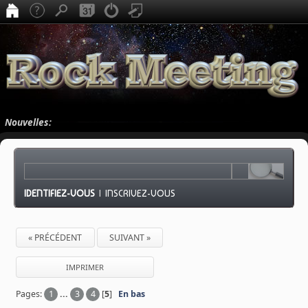
Nouvelles:
IDENTIFIEZ-VOUS
|
INSCRIVEZ-VOUS
« PRÉCÉDENT
SUIVANT »
IMPRIMER
Pages:
1
...
3
4
[
5
]
En bas