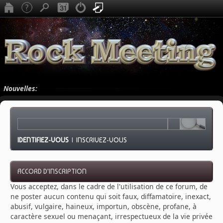
Nouvelles:
IDENTIFIEZ-VOUS
|
INSCRIVEZ-VOUS
ACCORD D'INSCRIPTION
Vous acceptez, dans le cadre de l'utilisation de ce forum, de
ne poster aucun contenu qui soit faux, diffamatoire, inexact,
abusif, vulgaire, haineux, importun, obscène, profane, à
caractère sexuel ou menaçant, irrespectueux de la vie privée