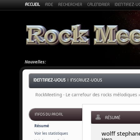
ACCUEIL
AIDE
RECHERCHER
CALENDRIER
IDENTIFIEZ-
Nouvelles:
IDENTIFIEZ-VOUS
|
INSCRIVEZ-VOUS
RockMeeting - Le carrefour des rocks mélodiques
INFOS DU PROFIL
RÉSUMÉ
Résumé
wolff stephan
Voir les statistiques
Hero