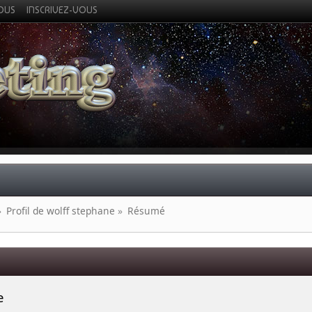
VOUS
INSCRIVEZ-VOUS
»
Profil de wolff stephane
»
Résumé
e 