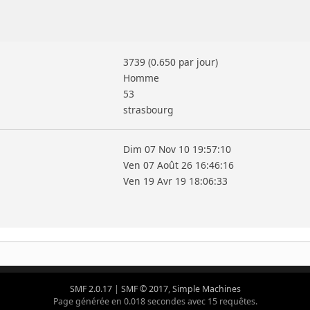
3739 (0.650 par jour)
Homme
53
strasbourg
Dim 07 Nov 10 19:57:10
Ven 07 Août 26 16:46:16
Ven 19 Avr 19 18:06:33
SMF 2.0.17
|
SMF © 2017
,
Simple Machines
Page générée en 0.018 secondes avec 15 requêtes.