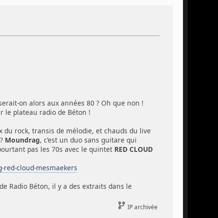
erait-on alors aux années 80 ? Oh que non !
 le plateau radio de Béton !
x du rock, transis de mélodie, et chauds du live
 ?
Moundrag
, c’est un duo sans guitare qui
pourtant pas les 70s avec le quintet
RED CLOUD
ag-red-cloud-mesmaekers
e Radio Béton, il y a des extraits dans le
IP archivée