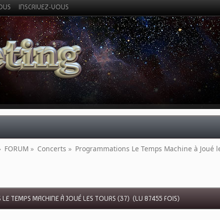
VOUS
INSCRIVEZ-VOUS
»
FORUM
»
Concerts
»
Programmations Le Temps Machine à Joué le
E TEMPS MACHINE À JOUÉ LES TOURS (37) (LU 87455 FOIS)