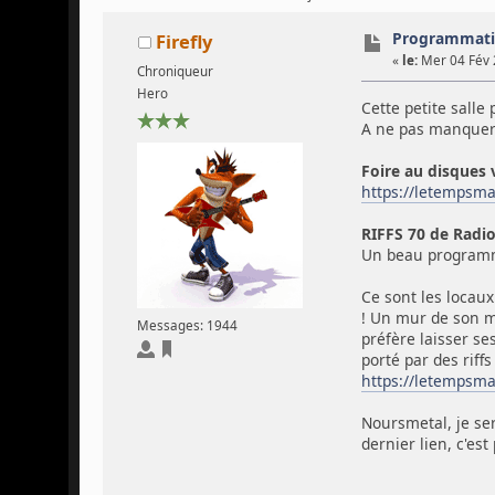
Programmatio
Firefly
«
le:
Mer 04 Fév 
Chroniqueur
Hero
Cette petite salle
A ne pas manquer 
Foire au disques 
https://letempsm
RIFFS 70 de Radio
Un beau programme 
Ce sont les locau
! Un mur de son m
Messages: 1944
préfère laisser se
porté par des riffs 
https://letempsma
Noursmetal, je ser
dernier lien, c'es