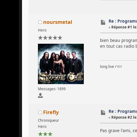
Re : Program
noursmetal
«
Réponse #1 le
Hero
bien beau program
en tout cas radio 
long live r'n'r
Messages: 1899
Re : Program
Firefly
«
Réponse #2 le
Chroniqueur
Hero
Pas grave l'ami, 