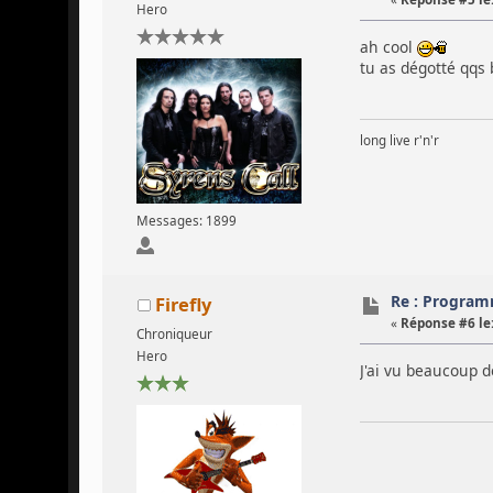
Hero
ah cool
tu as dégotté qqs
long live r'n'r
Messages: 1899
Re : Program
Firefly
«
Réponse #6 le
Chroniqueur
Hero
J'ai vu beaucoup d