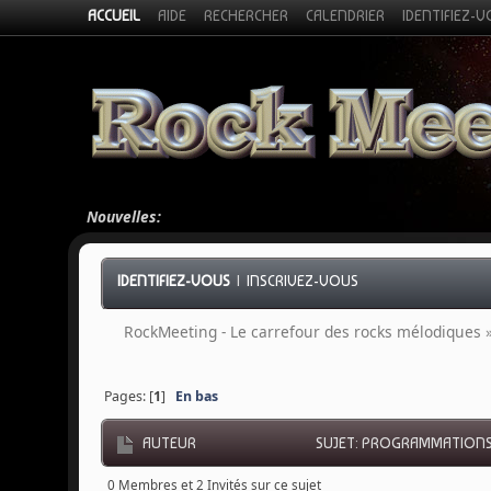
ACCUEIL
AIDE
RECHERCHER
CALENDRIER
IDENTIFIEZ-
Nouvelles:
IDENTIFIEZ-VOUS
|
INSCRIVEZ-VOUS
RockMeeting - Le carrefour des rocks mélodiques
Pages: [
1
]
En bas
AUTEUR
SUJET: PROGRAMMATIONS L
0 Membres et 2 Invités sur ce sujet