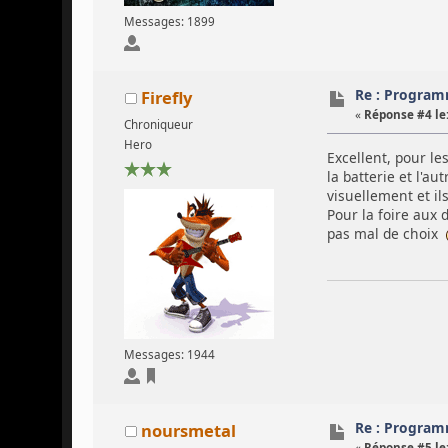
Messages: 1899
Re : Program
Firefly
«
Réponse #4 le
Chroniqueur
Hero
Excellent, pour le
la batterie et l'a
visuellement et i
Pour la foire aux 
pas mal de choix
Messages: 1944
Re : Program
noursmetal
«
Réponse #5 le