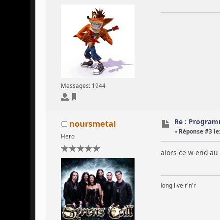
Messages: 1944
Re : Program
noursmetal
«
Réponse #3 le
Hero
alors ce w-end a
long live r'n'r