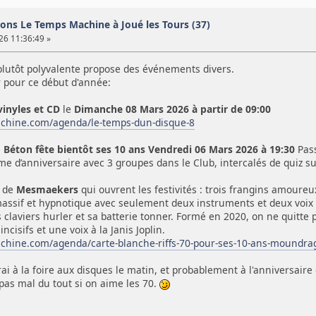
ns Le Temps Machine à Joué les Tours (37)
26 11:36:49 »
 plutôt polyvalente propose des événements divers.
pour ce début d'année:
vinyles et CD
le
Dimanche 08 Mars 2026 à partir de 09:00
achine.com/agenda/le-temps-dun-disque-8
 Béton fête bientôt ses 10 ans
Vendredi 06 Mars 2026 à 19:30
Pass
d’anniversaire avec 3 groupes dans le Club, intercalés de quiz sur
x de
Mesmaekers
qui ouvrent les festivités : trois frangins amoureu
assif et hypnotique avec seulement deux instruments et deux voix
s claviers hurler et sa batterie tonner. Formé en 2020, on ne quitte 
incisifs et une voix à la Janis Joplin.
chine.com/agenda/carte-blanche-riffs-70-pour-ses-10-ans-moundr
ai à la foire aux disques le matin, et probablement à l'anniversaire d
t pas mal du tout si on aime les 70.