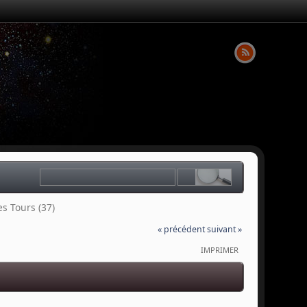
s Tours (37)
« précédent
suivant »
IMPRIMER