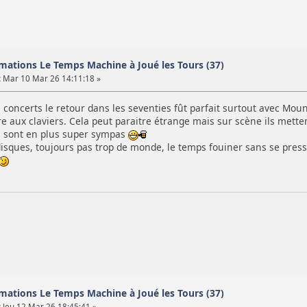
mations Le Temps Machine à Joué les Tours (37)
:
Mar 10 Mar 26 14:11:18 »
s concerts le retour dans les seventies fût parfait surtout avec Mo
utre aux claviers. Cela peut paraitre étrange mais sur scène ils met
ls sont en plus super sympas
disques, toujours pas trop de monde, le temps fouiner sans se pres
mations Le Temps Machine à Joué les Tours (37)
:
Jeu 12 Mar 26 18:45:41 »