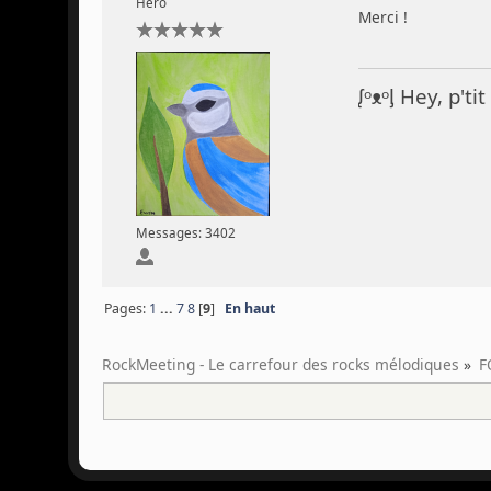
Hero
Merci !
ᶘᵒᴥᵒᶅ Hey, p't
Messages: 3402
Pages:
1
...
7
8
[
9
]
En haut
RockMeeting - Le carrefour des rocks mélodiques
»
F