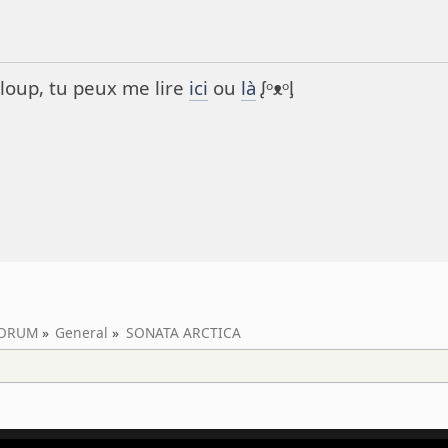
it loup, tu peux me lire
ici
ou
là
ᶘᵒᴥᵒᶅ
ORUM
»
General
»
SONATA ARCTICA