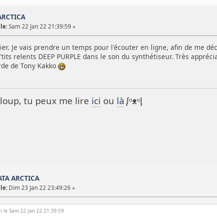
ARCTICA
le:
Sam 22 Jan 22 21:39:59 »
hier. Je vais prendre un temps pour l'écouter en ligne, afin de me dé
p'tits relents DEEP PURPLE dans le son du synthétiseur. Très appréciab
rde de Tony Kakko
it loup, tu peux me lire
ici
ou
là
ᶘᵒᴥᵒᶅ
NATA ARCTICA
le:
Dim 23 Jan 22 23:49:26 »
n le Sam 22 Jan 22 21:39:59