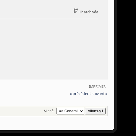
IP archivée
IMPRIMER
« précédent
suivant »
Aller à: