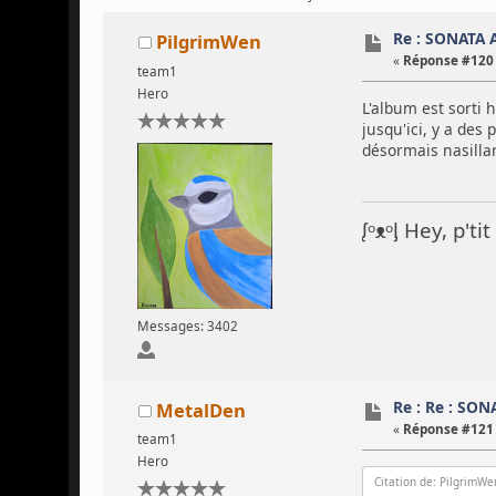
Re : SONATA 
PilgrimWen
«
Réponse #120 
team1
Hero
L'album est sorti 
jusqu'ici, y a des 
désormais nasilla
ᶘᵒᴥᵒᶅ Hey, p't
Messages: 3402
Re : Re : SO
MetalDen
«
Réponse #121 
team1
Hero
Citation de: PilgrimWe