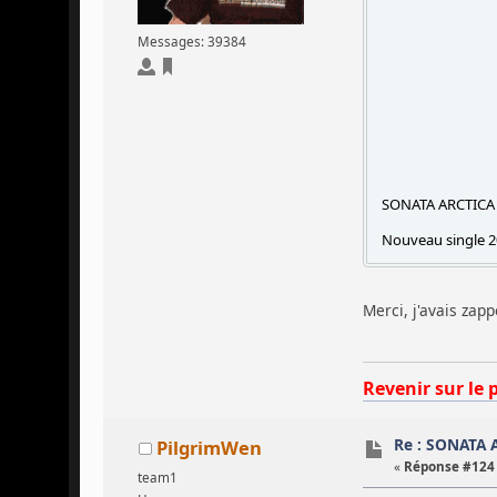
Messages: 39384
SONATA ARCTICA 
Nouveau single 20
Merci, j'avais za
Revenir sur le 
Re : SONATA 
PilgrimWen
«
Réponse #124 
team1