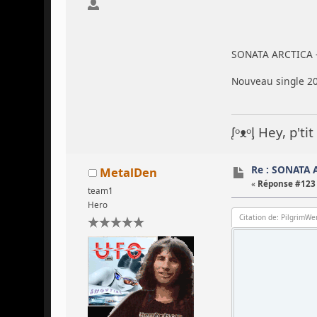
SONATA ARCTICA 
Nouveau single 202
ᶘᵒᴥᵒᶅ Hey, p't
Re : SONATA 
MetalDen
«
Réponse #123 
team1
Hero
Citation de: PilgrimWe