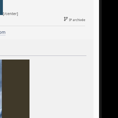
[/center]
IP archivée
com