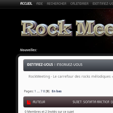
ACCUEIL
AIDE
RECHERCHER
CALENDRIER
IDENTIFIEZ-
Nouvelles:
IDENTIFIEZ-VOUS
|
INSCRIVEZ-VOUS
RockMeeting - Le carrefour des rocks mélodiques
Pages:
1
...
7
8
[
9
]
En bas
AUTEUR
SUJET: SONATA ARCTICA (L
0 Membres et 2 Invités sur ce sujet