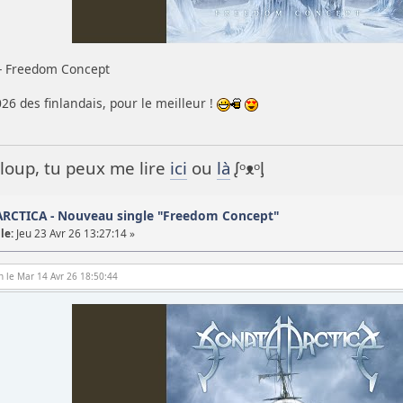
- Freedom Concept
6 des finlandais, pour le meilleur !
it loup, tu peux me lire
ici
ou
là
ᶘᵒᴥᵒᶅ
ARCTICA - Nouveau single "Freedom Concept"
le:
Jeu 23 Avr 26 13:27:14 »
n le Mar 14 Avr 26 18:50:44