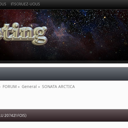
VOUS
INSCRIVEZ-VOUS
»
FORUM
»
General
»
SONATA ARCTICA
U 207421 FOIS)