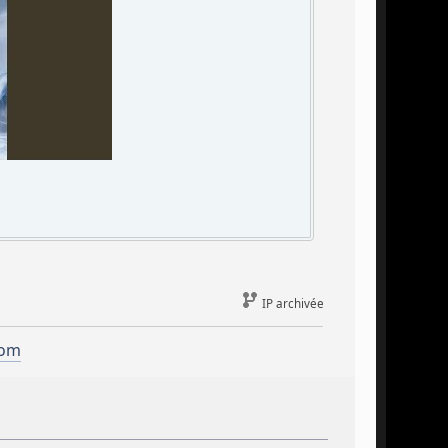
IP archivée
com