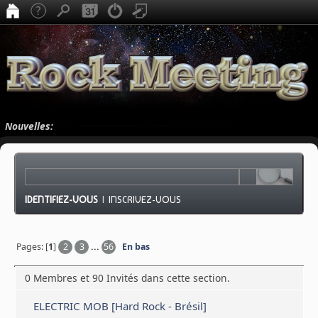
Nouvelles:
IDENTIFIEZ-VOUS
|
INSCRIVEZ-VOUS
Pages: [
1
]
2
3
...
56
En bas
0 Membres et 90 Invités dans cette section.
ELECTRIC MOB [Hard Rock - Brésil]