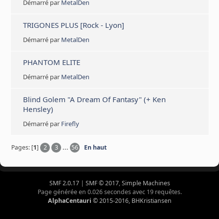
Démarré par
MetalDen
TRIGONES PLUS [Rock - Lyon]
Démarré par
MetalDen
PHANTOM ELITE
Démarré par
MetalDen
Blind Golem "A Dream Of Fantasy" (+ Ken
Hensley)
Démarré par
Firefly
Pages: [
1
]
2
3
...
56
En haut
SMF 2.0.17
|
SMF © 2017
,
Simple Machines
Page générée en 0.026 secondes avec 19 requêtes.
AlphaCentauri
© 2015-2016, BHKristiansen